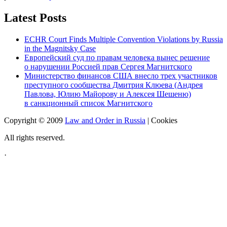
Latest Posts
ECHR Court Finds Multiple Convention Violations by Russia
in the Magnitsky Case
Европейский суд по правам человека вынес решение
о нарушении Россией прав Сергея Магнитского
Министерство финансов США внесло трех участников
преступного сообщества Дмитрия Клюева (Андрея
Павлова, Юлию Майорову и Алексея Шешеню)
в санкционный список Магнитского
Copyright © 2009
Law and Order in Russia
|
Cookies
All rights reserved.
·