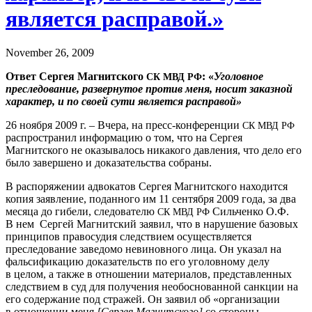
является расправой.»
November 26, 2009
Ответ Сергея Магнитского
: «
Уголовное
СК
МВД
РФ
преследование, развернутое против меня, носит заказной
характер, и по своей сути является расправой»
26 ноября 2009 г. – Вчера, на пресс-конференции
СК
МВД
РФ
распространил информацию о том, что на Сергея
Магнитского не оказывалось никакого давления, что дело его
было завершено и доказательства собраны.
В распоряжении адвокатов Сергея Магнитского находится
копия заявление, поданного им 11 сентября 2009 года, за два
месяца до гибели, следователю
Сильченко О.Ф.
СК
МВД
РФ
В нем Сергей Магнитский заявил, что в нарушение базовых
принципов правосудия следствием осуществляется
преследование заведомо невиновного лица. Он указал на
фальсификацию доказательств по его уголовному делу
в целом, а также в отношении материалов, представленных
следствием в суд для получения необоснованной санкции на
его содержание под стражей. Он заявил об «организации
в отношении меня
[Сергея Магнитского]
со стороны