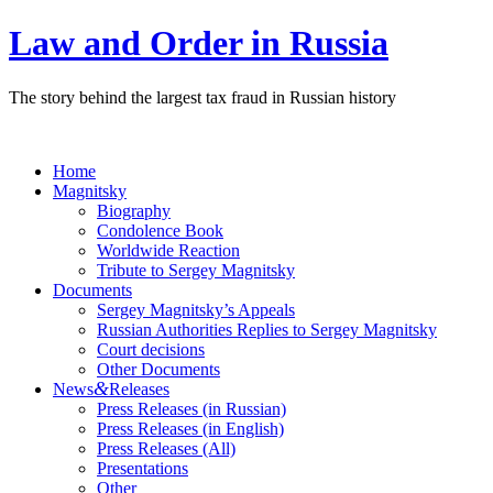
Law and Order in Russia
The story behind the largest tax fraud in Russian history
Home
Magnitsky
Biography
Condolence Book
Worldwide Reaction
Tribute to Sergey Magnitsky
Documents
Sergey Magnitsky’s Appeals
Russian Authorities Replies to Sergey Magnitsky
Court decisions
Other Documents
&
News
Releases
Press Releases (in Russian)
Press Releases (in English)
Press Releases (All)
Presentations
Other