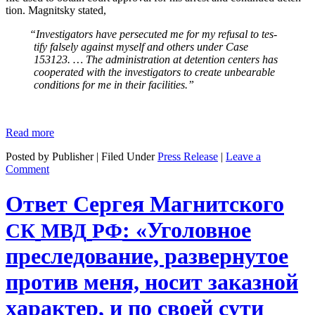
tion. Mag­nit­sky stated,
“
Inves­ti­ga­tors have per­se­cut­ed me for my refusal to tes­
ti­fy false­ly against myself and oth­ers under Case
153123. … The admin­is­tra­tion at deten­tion cen­ters has
coop­er­at­ed with the inves­ti­ga­tors to cre­ate unbear­able
con­di­tions for me in their facilities.”
Read more
Posted by Publisher | Filed Under
Press Release
|
Leave a
Comment
Ответ Сергея Магнитского
: «Уголовное
СК
МВД
РФ
преследование, развернутое
против меня, носит заказной
характер, и по своей сути