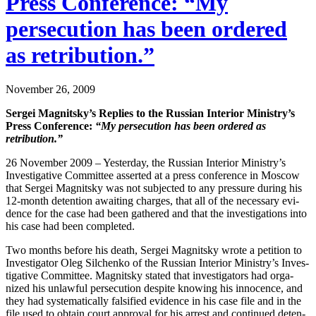
Press Conference: “My
persecution has been ordered
as retribution.”
November 26, 2009
Sergei Magnitsky’s Replies to the Russ­ian Inte­ri­or Ministry’s
Press Con­fer­ence:
“My per­se­cu­tion has been ordered as
retribution.”
26 Novem­ber 2009 – Yes­ter­day, the Russ­ian Inte­ri­or Ministry’s
Inves­tiga­tive Com­mit­tee assert­ed at a press con­fer­ence in Moscow
that Sergei Mag­nit­sky was not sub­ject­ed to any pres­sure dur­ing his
12-month deten­tion await­ing charges, that all of the nec­es­sary evi­
dence for the case had been gath­ered and that the inves­ti­ga­tions into
his case had been completed.
Two months before his death, Sergei Mag­nit­sky wrote a peti­tion to
Inves­ti­ga­tor Oleg Silchenko of the Russ­ian Inte­ri­or Ministry’s Inves­
tiga­tive Com­mit­tee. Mag­nit­sky stat­ed that inves­ti­ga­tors had orga­
nized his unlaw­ful per­se­cu­tion despite know­ing his inno­cence, and
they had sys­tem­at­i­cal­ly fal­si­fied evi­dence in his case file and in the
file used to obtain court approval for his arrest and con­tin­ued deten­