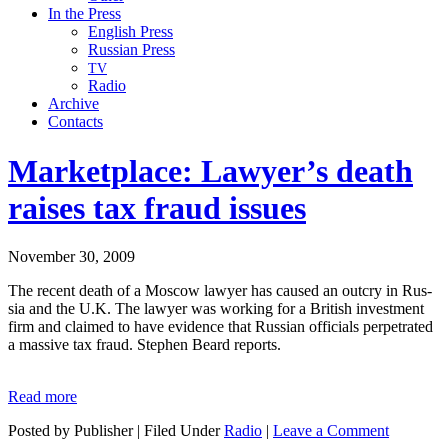
In the Press
English Press
Russian Press
TV
Radio
Archive
Contacts
Marketplace: Lawyer’s death
raises tax fraud issues
November 30, 2009
The recent death of a Moscow lawyer has caused an out­cry in Rus­
sia and the U.K. The lawyer was work­ing for a British invest­ment
firm and claimed to have evi­dence that Russ­ian offi­cials per­pe­trat­ed
a mas­sive tax fraud. Stephen Beard reports.
Read more
Posted by Publisher | Filed Under
Radio
|
Leave a Comment