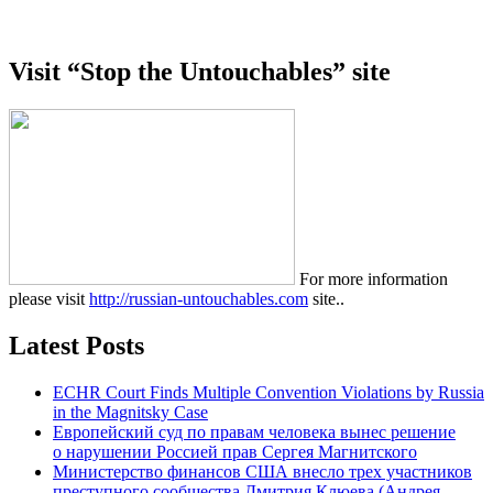
Visit “Stop the Untouchables” site
For more information
please visit
http://russian-untouchables.com
site..
Latest Posts
ECHR Court Finds Multiple Convention Violations by Russia
in the Magnitsky Case
Европейский суд по правам человека вынес решение
о нарушении Россией прав Сергея Магнитского
Министерство финансов США внесло трех участников
преступного сообщества Дмитрия Клюева (Андрея