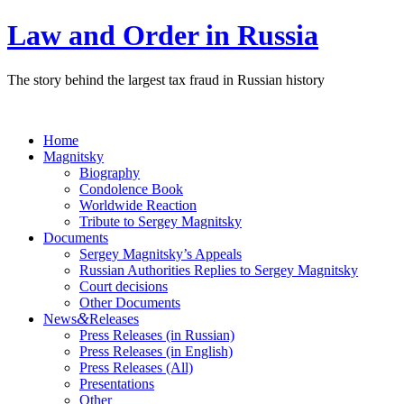
Law and Order in Russia
The story behind the largest tax fraud in Russian history
Home
Magnitsky
Biography
Condolence Book
Worldwide Reaction
Tribute to Sergey Magnitsky
Documents
Sergey Magnitsky’s Appeals
Russian Authorities Replies to Sergey Magnitsky
Court decisions
Other Documents
&
News
Releases
Press Releases (in Russian)
Press Releases (in English)
Press Releases (All)
Presentations
Other