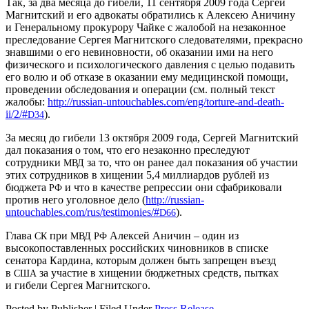
Так, за два месяца до гибели, 11 сентября 2009 года Сергей
Магнитский и его адвокаты обратились к Алексею Аничину
и Генеральному прокурору Чайке с жалобой на незаконное
преследование Сергея Магнитского следователями, прекрасно
знавшими о его невиновности, об оказании ими на него
физического и психологического давления с целью подавить
его волю и об отказе в оказании ему медицинской помощи,
проведении обследования и операции (см. полный текст
жалобы:
http://russian-untouchables.com/eng/torture-and-death-
ii/2/#
).
D34
За месяц до гибели 13 октября 2009 года, Сергей Магнитский
дал показания о том, что его незаконно преследуют
сотрудники
за то, что он ранее дал показания об участии
МВД
этих сотрудников в хищении 5,4 миллиардов рублей из
бюджета
и что в качестве репрессии они сфабриковали
РФ
против него уголовное дело (
http://russian-
untouchables.com/rus/testimonies/#
).
D66
Глава
при
Алексей Аничин – один из
СК
МВД
РФ
высокопоставленных российских чиновников в списке
сенатора Кардина, которым должен быть запрещен въезд
в
за участие в хищении бюджетных средств, пытках
США
и гибели Сергея Магнитского.
Posted by Publisher | Filed Under
Press Release