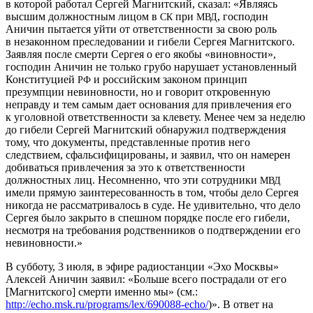
в которой работал Сергей Магнитский, сказал: «Являясь
высшим должностным лицом в
при
, господин
СК
МВД
Аничин пытается уйти от ответственности за свою роль
в незаконном преследовании и гибели Сергея Магнитского.
Заявляя после смерти Сергея о его якобы «виновности»,
господин Аничин не только грубо нарушает установленный
Конституцией
и российским законом принцип
РФ
презумпции невиновности, но и говорит откровенную
неправду и тем самым дает основания для привлечения его
к уголовной ответственности за клевету. Менее чем за неделю
до гибели Сергей Магнитский обнаружил подтверждения
тому, что документы, представленные против него
следствием, сфальсифицированы, и заявил, что он намерен
добиваться привлечения за это к ответственности
должностных лиц. Несомненно, что эти сотрудники
МВД
имели прямую заинтересованность в том, чтобы дело Сергея
никогда не рассматривалось в суде. Не удивительно, что дело
Сергея было закрыто в спешном порядке после его гибели,
несмотря на требования родственников о подтверждении его
невиновности.»
В субботу, 3 июля, в эфире радиостанции «Эхо Москвы»
Алексей Аничин заявил: «Больше всего пострадали от его
[Магнитского] смерти именно мы» (см.:
http://echo.msk.ru/programs/lex/690088-echo/
)». В ответ на