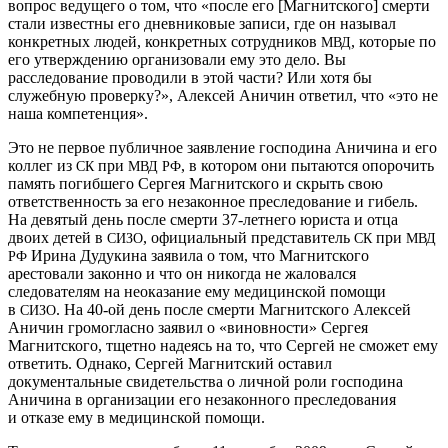
вопрос ведущего о том, что «после его [Магнитского] смерти
стали известны его дневниковые записи, где он называл
конкретных людей, конкретных сотрудников
, которые по
МВД
его утверждению организовали ему это дело. Вы
расследование проводили в этой части? Или хотя бы
служебную проверку?», Алексей Аничин ответил, что «это не
наша компетенция».
Это не первое публичное заявление господина Аничина и его
коллег из
при
, в котором они пытаются опорочить
СК
МВД
РФ
память погибшего Сергея Магнитского и скрыть свою
ответственность за его незаконное преследование и гибель.
На девятый день после смерти 37-летнего юриста и отца
двоих детей в
, официальный представитель
при
СИЗО
СК
МВД
Ирина Дудукина заявила о том, что Магнитского
РФ
арестовали законно и что он никогда не жаловался
следователям на неоказание ему медицинской помощи
в
. На 40-ой день после смерти Магнитского Алексей
СИЗО
Аничин громогласно заявил о «виновности» Сергея
Магнитского, тщетно надеясь на то, что Сергей не сможет ему
ответить. Однако, Сергей Магнитский оставил
документальные свидетельства о личной роли господина
Аничина в организации его незаконного преследования
и отказе ему в медицинской помощи.