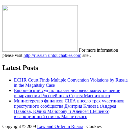
For more information
please visit
http://russian-untouchables.com
site..
Latest Posts
ECHR Court Finds Multiple Convention Violations by Russia
in the Magnitsky Case
Европейский суд по правам человека вынес решение
о нарушении Россией прав Сергея Магнитского
Министерство финансов США внесло трех участников
преступного сообщества Дмитрия Клюева (Андрея
Павлова, Юлию Майорову и Алексея Шешеню)
в санкционный список Магнитского
Copyright © 2009
Law and Order in Russia
|
Cookies