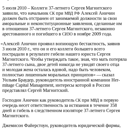
5 июля 2010 – Коллеги 37-летнего Сергея Магнитского
заявили, что начальник
при
Алексей Аничин
СК
МВД
РФ
должен быть отстранен от занимаемой должности за свои
аморальные и неконституционные заявления, сделанные им
в отношении 37-летнего Сергея Магнитского, незаконно
арестованного и погибшего в
в ноябре 2009 года.
СИЗО
«
Алексей Аничин проявил вопиющую бестактность, заявив
3 июля 2010 г., что он и его коллеги большего всего
пострадали в результате гибели нашего юриста Сергея
Магнитского. Чтобы утверждать такое, зная, что мать потеряла
37-летнего сына, двое детей никогда не увидят своего отца
и молодая жена осталась вдовой, надо быть человеком,
полностью лишенным моральных принципов» — сказал
Уильям Браудер, руководитель иностранной компании Her­
mitage Cap­i­tal Man­age­ment, интересы которой в России
представлял Сергей Магнитский.
Господин Аничин как руководитель
при
в первую
СК
МВД
очередь несет ответственность за истязания в течение 358
дней и гибель в следственном изоляторе 37-летнего Сергея
Магнитского.
Джемисон Файерстоун, руководитель юридической фирмы,