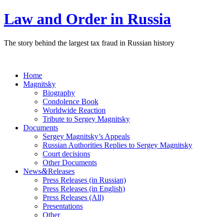
Law and Order in Russia
The story behind the largest tax fraud in Russian history
Home
Magnitsky
Biography
Condolence Book
Worldwide Reaction
Tribute to Sergey Magnitsky
Documents
Sergey Magnitsky’s Appeals
Russian Authorities Replies to Sergey Magnitsky
Court decisions
Other Documents
&
News
Releases
Press Releases (in Russian)
Press Releases (in English)
Press Releases (All)
Presentations
Other