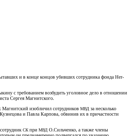
пытавших и в конце концов убивших сотрудника фонда Her­
рыкину с требованием возбудить уголовное дело в отношении
иста Сергея Магнитского.
ых Магнитский изобличил сотрудников
за несколько
МВД
узнецова и Павла Карпова, обвинив их в причастности
 сотрудник
при
О.Сильченко, а также члены
СК
МВД
которым он преднамеренно подвергался по указанию