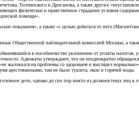
ечетова, Толчинского и Дроганова, а также других «неустановле
няющих физическое и нравственное страдание условия содержа
ицинской помощи».
ские показания», а также «с целью добиться от него (Магнитско
ранные Общественной наблюдательной комиссией Москвы, а такж
, обвинявшийся в пособничестве уклонению от уплаты налогов, у
очности. Адвокаты утверждают, что он неоднократно обращался
«не жаловался на проблемы со здоровьем и выглядел нормально»
умя арестованными, там не было туалета, окон и горячей воды.
головное дело, однако до сих пор никто из должностных лиц к о