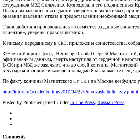
сотрудников
Сильченко, Кузнецова, и его подчиненных Кр
МВД
Пытки выражались в «создании заведомо невыносимых, причи
оказания давления, отказа в предоставлении необходимой мед
Такие действия производились «в отместку за данные свидетель
клиентов», уверены правозащитники.
К письму, переданному в
, приложены свидетельства, соб
СКП
37−летний юрист фонда Her­mitage Cap­i­tal Сергей Магнитский
официальным данным, смерть наступила от сердечной недостат
В
при
же заявляют, что до своей кончины Магнитский 
СК
МВД
в Бутырской тюрьме в камере площадью 8 кв. м вместе с еще дв
По факту кончины Магнитского
по Москве возбудило у
СУ
СКП
http://infox.ru/accident/crime/2010/04/22/Pravozashcitniki_zay.phtml
Posted by Publisher | Filed Under
In The Press
,
Russian Press
Comments