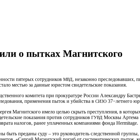
или о пытках Магнитского
енности пятерых сотрудников
, незаконно преследовавших, 
МВД
стало местью за данные юристом свидетельские показания.
ледственного комитета при прокуратуре России Александру Баст
следования, применения пыток и убийства в
37−летнего юр
СИЗО
Сергея Магнитского имело целью скрыть преступления, в котор
идетельские показания против сотрудников
Москвы Артема К
ГУВД
зврата налогов, ранее уплаченных компаниями фонда Hermitage.
ы быть преданы суду – это руководитель следственной группы,
ечетов. «Сергей Магнитский погиб от систематических пыток, 