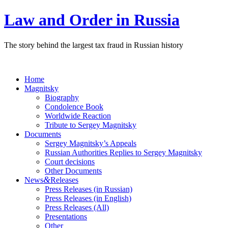
Law and Order in Russia
The story behind the largest tax fraud in Russian history
Home
Magnitsky
Biography
Condolence Book
Worldwide Reaction
Tribute to Sergey Magnitsky
Documents
Sergey Magnitsky’s Appeals
Russian Authorities Replies to Sergey Magnitsky
Court decisions
Other Documents
&
News
Releases
Press Releases (in Russian)
Press Releases (in English)
Press Releases (All)
Presentations
Other