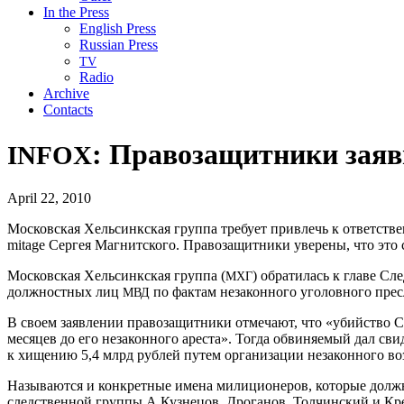
In the Press
English Press
Russian Press
TV
Radio
Archive
Contacts
: Правозащитники заяв
INFOX
April 22, 2010
Московская Хельсинкская группа требует привлечь к ответств
mitage Сергея Магнитского. Правозащитники уверены, что это 
Московская Хельсинкская группа (
) обратилась к главе С
МХГ
должностных лиц
по фактам незаконного уголовного пре
МВД
В своем заявлении правозащитники отмечают, что «убийство 
месяцев до его незаконного ареста». Тогда обвиняемый дал св
к хищению 5,4 млрд рублей путем организации незаконного во
Называются и конкретные имена милиционеров, которые должн
следственной группы А.Кузнецов, Дроганов, Толчинский и Кр