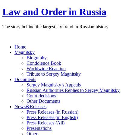
Law and Order in Russia
The story behind the largest tax fraud in Russian history
Home
Magnitsky
Biography
Condolence Book
Worldwide Reaction
Tribute to Sergey Magnitsky
Documents
Sergey Magnitsky’s Appeals
Russian Authorities Replies to Sergey Magnitsky
Court decisions
Other Documents
&
News
Releases
Press Releases (in Russian)
Press Releases (in English)
Press Releases (All)
Presentations
Other