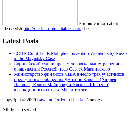
For more information
please visit
http://russian-untouchables.com
site..
Latest Posts
ECHR Court Finds Multiple Convention Violations by Russia
in the Magnitsky Case
Европейский суд по правам человека вынес решение
о нарушении Россией прав Сергея Магнитского
Министерство финансов США внесло трех участников
преступного сообщества Дмитрия Клюева (Андрея
Павлова, Юлию Майорову и Алексея Шешеню)
в санкционный список Магнитского
Copyright © 2009
Law and Order in Russia
|
Cookies
All rights reserved.
·