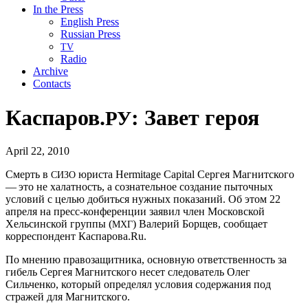
In the Press
English Press
Russian Press
TV
Radio
Archive
Contacts
Каспаров.
: Завет героя
РУ
April 22, 2010
Смерть в
юриста Her­mitage Cap­i­tal Сергея Магнитского
СИЗО
— это не халатность, а сознательное создание пыточных
условий с целью добиться нужных показаний. Об этом 22
апреля на пресс-конференции заявил член Московской
Хельсинской группы (
) Валерий Борщев, сообщает
МХГ
корреспондент Каспарова.Ru.
По мнению правозащитника, оcновную ответственность за
гибель Сергея Магнитского несет следователь Олег
Сильченко, который определял условия содержания под
стражей для Магнитского.