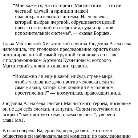
“
Мне кажется, что история с Магнитским — это не
частный случай, а принцип нашей
правоохранительной системы. На человека,
который выбран жертвой, обрушивается целый
пресс, состоящий из следствия, суда и органов
исполнительной системы”, — сказал Борщев.
Глава Московской Хельсинской группы Людмила Алексеева
напомнила, что уголовное преследование юриста было
инициировано той самой группой силовиков во главе
с подполковником Артемом Кузнецовым, которого
Магнитский уличил в хищении средств.
“
Возможно ли еще в какой-нибудь стране мира,
чтобы уголовное дело против человека вели те
самые люди, которых он обвинил в уголовном
преступлении?” — возмутилась правозащитница.
Людмила Алексеева считает Магнитского героем, поскольку
он не дал себя сломать и запугать. Своим поступком он
вскрыл “накатанную схему отъема бизнеса”, уверена
глава
.
МХГ
В свою очередь Валерий Борщев добавил, что отчет
общественной наблюдательной комиссии по расследованию