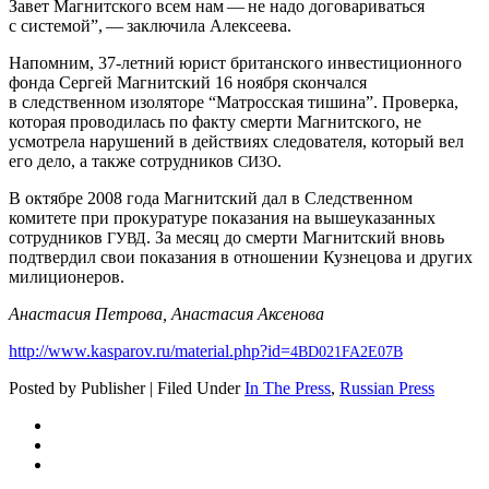
Завет Магнитского всем нам — не надо договариваться
с системой”, — заключила Алексеева.
Напомним, 37-летний юрист британского инвестиционного
фонда Сергей Магнитский 16 ноября скончался
в следственном изоляторе “Матросская тишина”. Проверка,
которая проводилась по факту смерти Магнитского, не
усмотрела нарушений в действиях следователя, который вел
его дело, а также сотрудников
.
СИЗО
В октябре 2008 года Магнитский дал в Следственном
комитете при прокуратуре показания на вышеуказанных
сотрудников
. За месяц до смерти Магнитский вновь
ГУВД
подтвердил свои показания в отношении Кузнецова и других
милиционеров.
Анастасия Петрова, Анастасия Аксенова
http://www.kasparov.ru/material.php?id=
4BD021FA2E07B
Posted by Publisher | Filed Under
In The Press
,
Russian Press