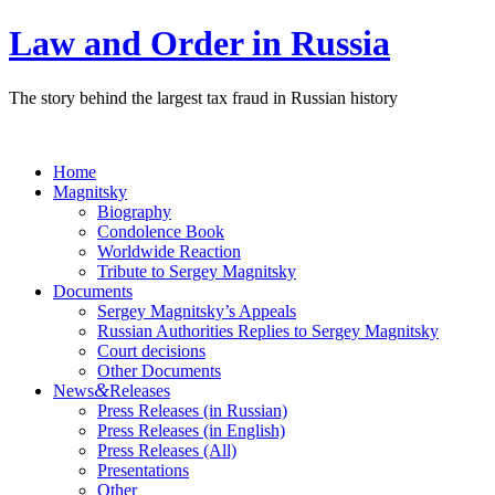
Law and Order in Russia
The story behind the largest tax fraud in Russian history
Home
Magnitsky
Biography
Condolence Book
Worldwide Reaction
Tribute to Sergey Magnitsky
Documents
Sergey Magnitsky’s Appeals
Russian Authorities Replies to Sergey Magnitsky
Court decisions
Other Documents
&
News
Releases
Press Releases (in Russian)
Press Releases (in English)
Press Releases (All)
Presentations
Other