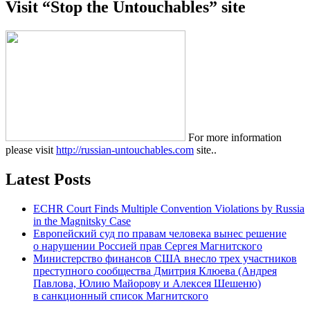
Visit “Stop the Untouchables” site
For more information
please visit
http://russian-untouchables.com
site..
Latest Posts
ECHR Court Finds Multiple Convention Violations by Russia
in the Magnitsky Case
Европейский суд по правам человека вынес решение
о нарушении Россией прав Сергея Магнитского
Министерство финансов США внесло трех участников
преступного сообщества Дмитрия Клюева (Андрея
Павлова, Юлию Майорову и Алексея Шешеню)
в санкционный список Магнитского