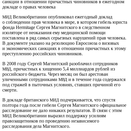
санкции в отношении причастных чиновников в ежегодном
докладе о правах человека
Великобритании опубликовал ежегодный доклад
МИД
о соблюдении прав человека в мире, в котором гибель юриста
фонда Her­mitage Сергея Магнитского в следственном
изоляторе от неоказания ему медицинской помощи
поставлена в ряд самых серьезных нарушений прав человека.
В документе указано на резолюцию Евросоюза о визовых
и экономических санкциях в отношении причастных к этому
преступлению российских чиновников.
В 2008 году Сергей Магнитский разоблачил сотрудников
, причастных к хищению 5,4 миллиардов рублей из
МВД
российского бюджета. Через месяц он был арестован
уличенными сотрудниками
и в течение года содержался
МВД
под стражей в пыточных условиях, ставших причиной его
смерти.
В докладе британского
подчеркивается, что спустя
МИД
полтора года после гибели Сергея Магнитского официальное
расследование не дало никаких результатов. В связи с этим
Великобритании выразил поддержку усилиям
МИД
правозащитников по проведению независимого
расследования дела Магнитского.