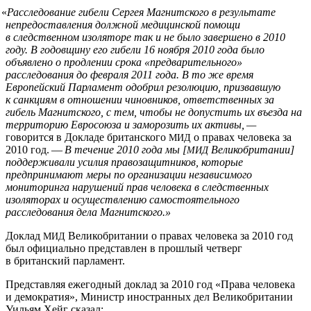
«
Расследование гибели Сергея Магнитского в результате
непредоставления должной медицинской помощи
в следственном изоляторе так и не было завершено в 2010
году. В годовщину его гибели 16 ноября 2010 года было
объявлено о продлении срока «предварительного»
расследования до февраля 2011 года. В то же время
Европейский Парламент одобрил резолюцию, призвавшую
к санкциям в отношении чиновников, ответственных за
гибель Магнитского, с тем, чтобы не допустить их въезда на
территорию Евросоюза и заморозить их активы, —
говорится
в Докладе британского
о правах человека за
МИД
2010 год. —
В течение 2010 года мы [
Великобритании]
МИД
поддерживали усилия правозащитников, которые
предпринимают меры по организации независимого
мониторинга нарушений прав человека в следственных
изоляторах и осуществлению самостоятельного
расследования дела Магнитского.»
Доклад
Великобритании о правах человека за 2010 год
МИД
был официально представлен в прошлый четверг
в британский парламент.
Представляя ежегодный доклад за 2010 год «Права человека
и демократия», Министр иностранных дел Великобритании
Уильям Хейг сказал: