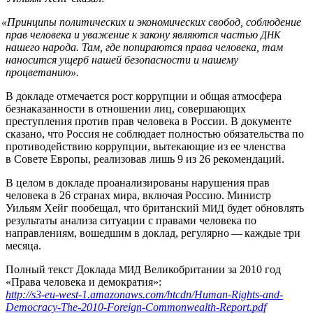
«
Принципы политических и экономических свобод, соблюдение
прав человека и уважение к закону являются частью
ДНК
нашего народа. Там, где попираются права человека, там
наносится ущерб нашей безопасности и нашему
процветанию».
В докладе отмечается рост коррупции и общая атмосфера
безнаказанности в отношении лиц, совершающих
преступления против прав человека в России. В документе
сказано, что Россия не соблюдает полностью обязательства по
противодействию коррупции, вытекающие из ее членства
в Совете Европы, реализовав лишь 9 из 26 рекомендаций.
В целом в докладе проанализированы нарушения прав
человека в 26 странах мира, включая Россию. Министр
Уильям Хейг пообещал, что британский
будет обновлять
МИД
результаты анализа ситуации с правами человека по
направлениям, вошедшим в доклад, регулярно — каждые три
месяца.
Полный текст Доклада
Великобритании за 2010 год
МИД
«Права человека и демократия»:
http://
s3-
eu-
west‑1.
ama­zon­aws.
com/
htcdn/
Human-
Rights-
and-
Democ­ra­cy-
The-2010-
For­eign-
Com­mon­wealth-
Report.
pdf