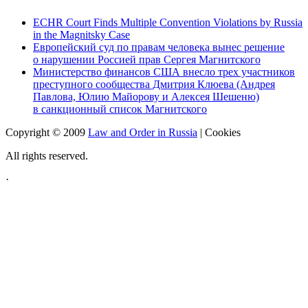
ECHR Court Finds Multiple Convention Violations by Russia
in the Magnitsky Case
Европейский суд по правам человека вынес решение
о нарушении Россией прав Сергея Магнитского
Министерство финансов США внесло трех участников
преступного сообщества Дмитрия Клюева (Андрея
Павлова, Юлию Майорову и Алексея Шешеню)
в санкционный список Магнитского
Copyright © 2009
Law and Order in Russia
|
Cookies
All rights reserved.
·