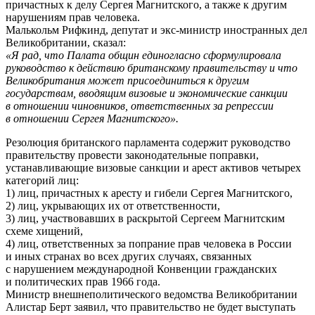
причастных к делу Сергея Магнитского, а также к другим
нарушениям прав человека.
Малькольм Рифкинд, депутат и экс-министр иностранных дел
Великобритании, сказал:
«Я рад, что Палата общин единогласно сформулировала
руководство к действию британскому правительству и что
Великобритания может присоединиться к другим
государствам, вводящим визовые и экономические санкции
в отношении чиновников, ответственных за репрессии
в отношении Сергея Магнитского».
Резолюция британского парламента содержит руководство
правительству провести законодательные поправки,
устанавливающие визовые санкции и арест активов четырех
категорий лиц:
1) лиц, причастных к аресту и гибели Сергея Магнитского,
2) лиц, укрывающих их от ответственности,
3) лиц, участвовавших в раскрытой Сергеем Магнитским
схеме хищений,
4) лиц, ответственных за попрание прав человека в России
и иных странах во всех других случаях, связанных
с нарушением международной Конвенции гражданских
и политических прав 1966 года.
Министр внешнеполитического ведомства Великобритании
Алистар Берт заявил, что правительство не будет выступать