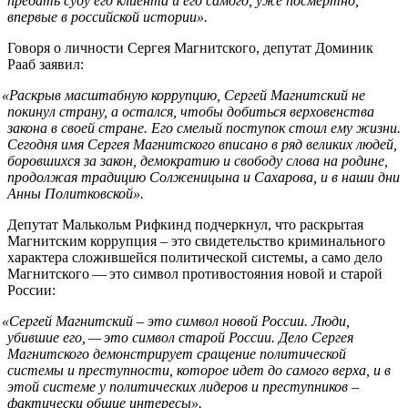
предать суду его клиента и его самого, уже посмертно,
впервые в российской истории».
Говоря о личности Сергея Магнитского, депутат Доминик
Рааб заявил:
«
Раскрыв масштабную коррупцию, Сергей Магнитский не
покинул страну, а остался, чтобы добиться верховенства
закона в своей стране. Его смелый поступок стоил ему жизни.
Сегодня имя Сергея Магнитского вписано в ряд великих людей,
боровшихся за закон, демократию и свободу слова на родине,
продолжая традицию Солженицына и Сахарова, и в наши дни
Анны Политковской».
Депутат Малькольм Рифкинд подчеркнул, что раскрытая
Магнитским коррупция – это свидетельство криминального
характера сложившейся политической системы, а само дело
Магнитского — это символ противостояния новой и старой
России:
«
Сергей Магнитский – это символ новой России. Люди,
убившие его, — это символ старой России. Дело Сергея
Магнитского демонстрирует сращение политической
системы и преступности, которое идет до самого верха, и в
этой системе у политических лидеров и преступников –
фактически общие интересы».