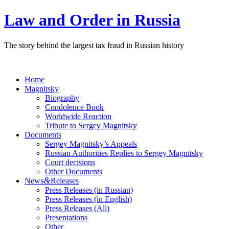
Law and Order in Russia
The story behind the largest tax fraud in Russian history
Home
Magnitsky
Biography
Condolence Book
Worldwide Reaction
Tribute to Sergey Magnitsky
Documents
Sergey Magnitsky’s Appeals
Russian Authorities Replies to Sergey Magnitsky
Court decisions
Other Documents
&
News
Releases
Press Releases (in Russian)
Press Releases (in English)
Press Releases (All)
Presentations
Other