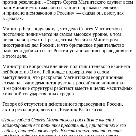
против резолюции. «Смерть Сергея Магнитского служит всем
напоминанием о тяжелой ситуации с правами человека
и применением законов в России», — сказал он, выступая
в дебатах.
Министр Берт подчеркнул, что дело Сергея Магнитского
постоянно поднимается на самом высоком уровне, в том
числе на встречах с Президентом России и Министром
иностранных дел России, и что британское правительство
намерено добиваться от России установления справедливости
в этом деле.
Министр по вопросам внешней политики теневого кабинета
лейбористов Эмма Рейнольдс подчеркнула в своем
выступлении, что раскрытая Магнитским коррупционная
схема наглядно демонстрирует как российские чиновники
и мафиозные структуры работают вместе в целях масштабных
хищений государственных средств.
Говоря об отсутствии действенного правосудия в России,
автор резолюции, депутат Доминик Рааб сказал:
«
После гибели Сергея Магнитского российские власти
заблокировали все попытки предать лиц, причастных к его
гибели, справедливому суду. Вместо этого власти хотят