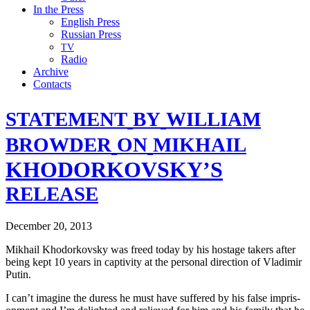
In the Press
English Press
Russian Press
TV
Radio
Archive
Contacts
STATEMENT
BY
WILLIAM
BROWDER
ON
MIKHAIL
KHODORKOVSKY’S
RELEASE
December 20, 2013
Mikhail Khodor­kovsky was freed today by his hostage tak­ers after
being kept 10 years in cap­tiv­i­ty at the per­son­al direc­tion of Vladimir
Putin.
I can’t imag­ine the duress he must have suf­fered by his false impris­