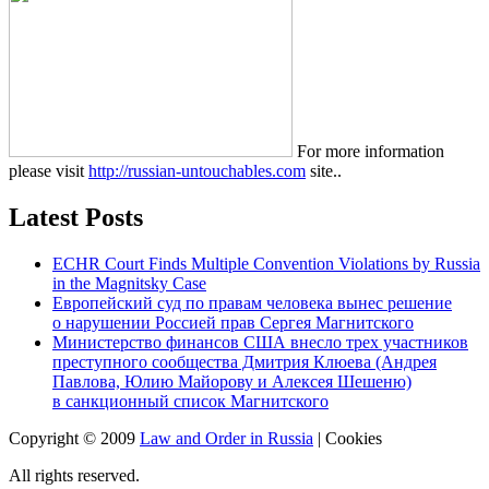
For more information
please visit
http://russian-untouchables.com
site..
Latest Posts
ECHR Court Finds Multiple Convention Violations by Russia
in the Magnitsky Case
Европейский суд по правам человека вынес решение
о нарушении Россией прав Сергея Магнитского
Министерство финансов США внесло трех участников
преступного сообщества Дмитрия Клюева (Андрея
Павлова, Юлию Майорову и Алексея Шешеню)
в санкционный список Магнитского
Copyright © 2009
Law and Order in Russia
|
Cookies
All rights reserved.