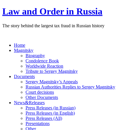
Law and Order in Russia
The story behind the largest tax fraud in Russian history
Home
Magnitsky
Biography
Condolence Book
Worldwide Reaction
Tribute to Sergey Magnitsky
Documents
Sergey Magnitsky’s Appeals
Russian Authorities Replies to Sergey Magnitsky
Court decisions
Other Documents
&
News
Releases
Press Releases (in Russian)
Press Releases (in English)
Press Releases (All)
Presentations
Other