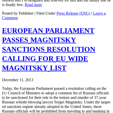
on­ment and I’m delight­ed and relieved for him and his fam­i­ly that he
is final­ly free.
Read more
Posted by Publisher | Filed Under
Press Release (ENG)
|
Leave a
Comment
EUROPEAN
PARLIAMENT
PASSES
MAGNITSKY
SANCTIONS
RESOLUTION
CALLING
FOR
EU
WIDE
MAGNITSKY
LIST
December 11, 2013
Today, the Euro­pean Par­lia­ment passed a res­o­lu­tion call­ing on the
Coun­cil of Min­is­ters to adopt a com­mon list of Russ­ian offi­cials
EU
to be sanc­tioned for their role in the tor­ture and mur­der of 37-year
Russ­ian whis­tle-blow­ing lawyer Sergei Mag­nit­sky. Under the tar­get­
ed sanc­tions regime already adopt­ed in the Unit­ed States, these
Russ­ian offi­cials will be pro­hib­it­ed from trav­el­ing to and bank­ing in