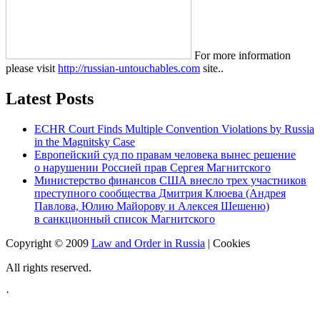
For more information
please visit
http://russian-untouchables.com
site..
Latest Posts
ECHR Court Finds Multiple Convention Violations by Russia
in the Magnitsky Case
Европейский суд по правам человека вынес решение
о нарушении Россией прав Сергея Магнитского
Министерство финансов США внесло трех участников
преступного сообщества Дмитрия Клюева (Андрея
Павлова, Юлию Майорову и Алексея Шешеню)
в санкционный список Магнитского
Copyright © 2009
Law and Order in Russia
|
Cookies
All rights reserved.
·