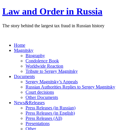
Law and Order in Russia
The story behind the largest tax fraud in Russian history
Home
Magnitsky
Biography
Condolence Book
Worldwide Reaction
Tribute to Sergey Magnitsky
Documents
Sergey Magnitsky’s Appeals
Russian Authorities Replies to Sergey Magnitsky
Court decisions
Other Documents
&
News
Releases
Press Releases (in Russian)
Press Releases (in English)
Press Releases (All)
Presentations
Other