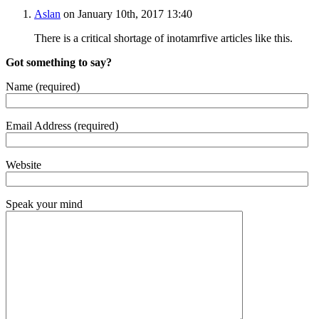
Aslan
on January 10th, 2017 13:40
There is a crit­i­cal short­age of ino­tam­r­five arti­cles like this.
Got something to say?
Name (required)
Email Address (required)
Website
Speak your mind