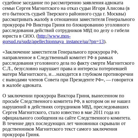
судебное заседание по рассмотрению заявления адвоката
семьи Сергея Магнитского на отказ судьи Игоря Алисова (в
его бытность судьей Тверского районного суда г. Москвы)
рассматривать жалобу в отношении заместителя Генерального
прокурора
Виктора Гриня по блокированию уголовного
РФ
расследования действий сотрудников
по делу о гибели
МВД
юриста в
. (
http://www.mos-
СИЗО
gorsud.ru/sudz/apellechionnaya_instance/ua/?pn=13
).
«Заключение заместителя Генерального прокурора
,
РФ
направленное в Следственный комитет
в рамках
РФ
расследования уголовного дела по факту смерти Магнитского
С.Л., безусловно нарушает права и интересы потерпевшей
матери Магнитского, и…находится в глубоком противоречии
с выводами членов Совета при Президенте
», — говорится
РФ
в жалобе адвоката.
О заключении прокурора Виктора Гриня, вынесенном по
просьбе Следственного комитета
, в котором он не нашел
РФ
нарушений в действиях сотрудников
, преследовавших
МВД
Сергея Магнитского, стало известно в мае 2011 года из
официального сообщения на сайте Следственного комитета.
В течение двух последующих лет чиновники скрывали от
родственников Магнитского текст самого заключения
прокурора Гриня.