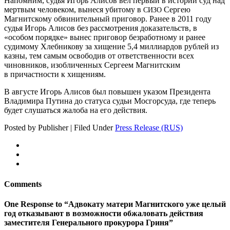
Напомним, судья Игорь Алисов вел первый в истории суд над
мертвым человеком, вынеся убитому в
Сергею
СИЗО
Магнитскому обвинительный приговор. Ранее в 2011 году
судья Игорь Алисов без рассмотрения доказательств, в
«особом порядке» вынес приговор безработному и ранее
судимому Хлебникову за хищение 5,4 миллиардов рублей из
казны, тем самым освободив от ответственности всех
чиновников, изобличенных Сергеем Магнитским
в причастности к хищениям.
В августе Игорь Алисов был повышен указом Президента
Владимира Путина до статуса судьи Мосгорсуда, где теперь
будет слушаться жалоба на его действия.
Posted by Publisher | Filed Under
Press Release (RUS)
Comments
One Response to “Адвокату матери Магнитского уже целый
год отказывают в возможности обжаловать действия
заместителя Генерального прокурора Гриня”