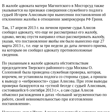
В жалобе адвоката матери Магнитского в Мосгорсуд также
указывается на признаки совершения служебного подлога
судьей Игорем Алисовым при вынесении постановления об
отклонении жалобы в отношении зампрокурора
Гриня.
РФ
Так, 17 апреля 2013 г. на личном приеме судья Алисов
сообщил адвокату, что еще не рассматривал его жалобу,
однако, месяц спустя направил отказ рассматривать жалобу,
указав, что постановление якобы им было вынесено еще 27
марта 2013 г., т.е. еще за три недели до даты личного приема,
на которым он сообщил адвокату противоположные
сведения.
По указанным в жалобе адвоката обстоятельствам
председателем Тверского районного суда Москвы О.
Солоповой была проведена служебная проверка, которая,
впрочем, не установила подлога со стороны судьи, а пришла
к выводу о «небрежности» судьи Алисова. При этом выводы
проверки базируются на «устной беседе с судьей Алисовым,
состоявшейся 6 сентября 2013 г.», а сам судья Алисов
объяснил расхождения в датах «большой загруженностью по
работе, своей невнимательностью при изготовлении
постановления».