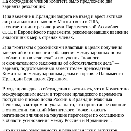
На обсуждение членов комитета было предложено два
варианта резолюции:
1) за введение в Ирландии запрета на въезд и арест активов
лиц по аналогии с законом Магнитского в
,
США
в соответствии с резолюциями Парламентской Ассамблеи
и Европейского парламента, рекомендовавших введение
ОБСЕ
аналогичных мер в странах-членах,
2) за “контакты с российскими властями в целях получения
заверений в отношении соблюдения международных норм
в области прав человека” и получения “полного
и окончательного заключения об обстоятельствах дела” —
вариант, подготовленный заместителем председателя
Комитета по международным делам и торговле Парламента
Ирландии Бернардом Дерканом.
В ходе прошедшего обсуждения выяснилось, что в Комитет по
международным делам и торговле ирландского парламента
поступило письмо посла России в Ирландии Максима
Пешкова, в котором он указал на то, что принятие резолюции
в отношении санкций Магнитского “может оказать
негативное влияние на текущие переговоры по соглашению
в области усыновления между Россией и Ирландией”.
Это вызвало озабоченность у ряда ирландских депутатов,