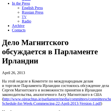
In the Press
English Press
Russian Press
TV
Radio
Archive
Contacts
Дело Магнитского
обсуждается в Парламенте
Ирландии
April 26, 2013
На этой неделе в Комитете по международным делам
и торговле Парламента Ирландии состоялось обсуждение дела
Сергея Магнитского и возможности принятия в Ирландии
законодательства, аналогичного Акту Магнитского в
США
(
http://www.oireachtas.ie/parliament/media/committees/committeesch
Schedule-for-Week-Commencing-22-April-2013-Version‑1.pdf
)