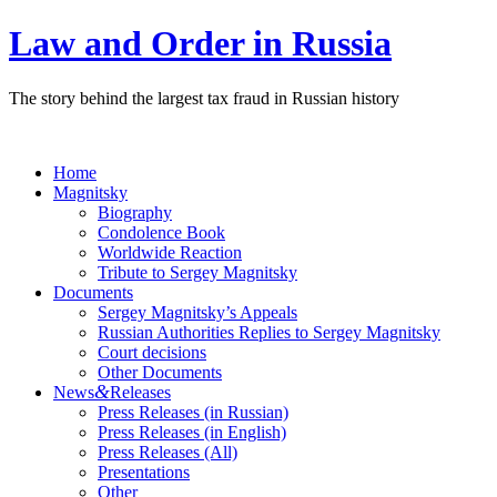
Law and Order in Russia
The story behind the largest tax fraud in Russian history
Home
Magnitsky
Biography
Condolence Book
Worldwide Reaction
Tribute to Sergey Magnitsky
Documents
Sergey Magnitsky’s Appeals
Russian Authorities Replies to Sergey Magnitsky
Court decisions
Other Documents
&
News
Releases
Press Releases (in Russian)
Press Releases (in English)
Press Releases (All)
Presentations
Other