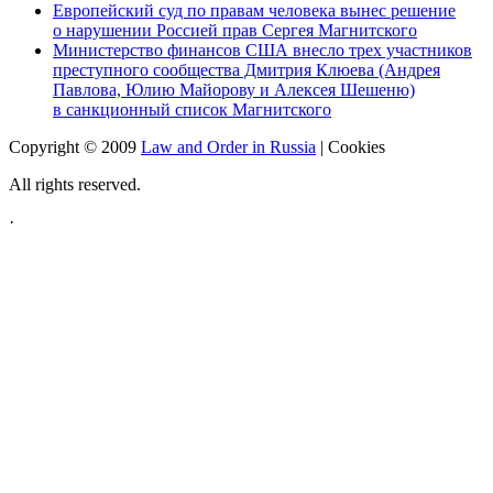
Европейский суд по правам человека вынес решение
о нарушении Россией прав Сергея Магнитского
Министерство финансов США внесло трех участников
преступного сообщества Дмитрия Клюева (Андрея
Павлова, Юлию Майорову и Алексея Шешеню)
в санкционный список Магнитского
Copyright © 2009
Law and Order in Russia
|
Cookies
All rights reserved.
·