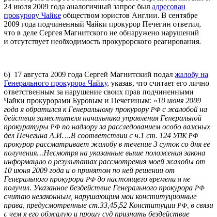
24 июля 2009 года аналогичный запрос был
адресован
прокурору Чайке
обществом юристов Англии. В сентябре
2009 года подчиненный Чайки прокурор Печегин ответил,
что в деле Сергея Магнитского не обнаружено нарушений
и отсутствует необходимость прокурорского реагирования.
6) 17 августа 2009 года Сергей Магнитский подал
жалобу на
Генерального прокурора Чайку
, указав, что считает его лично
ответственным за нарушение своих прав подчиненными
Чайки прокурорами Буровым и Печегиным: «
10 июня 2009
года я обратился к Генеральному прокурору
с жалобой на
РФ
действия заместителя начальника управления Генеральной
прокуратуры
по надзору за расследованием особо важных
РФ
дел Печегина А.И….В соответствии с ч.1 ст. 124
УПК
РФ
прокурор рассматривает жалобу в течение 3 суток со дня ее
получения…Несмотря на указанные выше положения закона
информацию о результатах рассмотрения моей жалобы от
10 июня 2009 года и о принятом по ней решении от
Генерального прокурора
до настоящего времени я не
РФ
получил. Указанное бездействие Генерального прокурора
РФ
считаю незаконным, нарушающим мои конституционные
права, предусмотренные ст.33,45,52 Конституции
, в связи
РФ
с чем я его обжалую и прошу суд признать бездействие