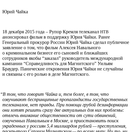
Юрий Чайка
18 декабря 2015 года – Рупор Кремля телеканал
НТВ
анонсировал фильм в поддержку Юрия Чайки. Ранее
Генеральный прокурор России Юрий Чайка сделал публичное
заявление о том, что фильм Алексея Навального
о криминальном бизнесе его сыновей и ближайших
сотрудников якобы “заказал” руководитель международной
кампании “Справедливость для Магнитского” Уильям
Браудер. Панические откровения Юрия Чайки не случайны
и связаны с его ролью в деле Магнитского.
“
В том, что говорит Чайка и, тем более, в том, что
озвучивают беспринципные пропагандисты государственных
телеканалов, нет правды. При помощи грубой дезинформации
они хотят решить сразу две актуальных для них проблемы:
отвлечь внимание общественности от сути обвинений,
озвученных Навальным в Москве, и приостановить поиск
украденных у россиян 5,4 миллиардов рублей — преступления,
раскрытого Сергеем Магнитским — по всему миру. Ни то, ни