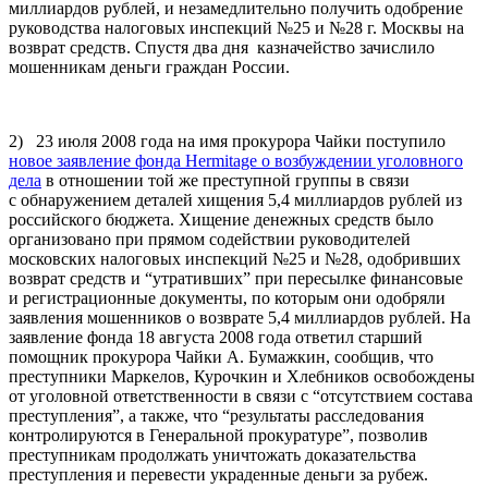
миллиардов рублей, и незамедлительно получить одобрение
руководства налоговых инспекций №25 и №28 г. Москвы на
возврат средств. Спустя два дня казначейство зачислило
мошенникам деньги граждан России.
2) 23 июля 2008 года на имя прокурора Чайки поступило
новое заявление фонда Her­mitage о возбуждении уголовного
дела
в отношении той же преступной группы в связи
с обнаружением деталей хищения 5,4 миллиардов рублей из
российского бюджета. Хищение денежных средств было
организовано при прямом содействии руководителей
московских налоговых инспекций №25 и №28, одобривших
возврат средств и “утративших” при пересылке финансовые
и регистрационные документы, по которым они одобряли
заявления мошенников о возврате 5,4 миллиардов рублей. На
заявление фонда 18 августа 2008 года ответил старший
помощник прокурора Чайки А. Бумажкин, сообщив, что
преступники Маркелов, Курочкин и Хлебников освобождены
от уголовной ответственности в связи с “отсутствием состава
преступления”, а также, что “результаты расследования
контролируются в Генеральной прокуратуре”, позволив
преступникам продолжать уничтожать доказательства
преступления и перевести украденные деньги за рубеж.