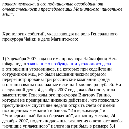
правам человека, а его подчиненные освободили от
ответственности преследовавших Магнитского чиновников
”.
МВД
Хронология событий, указывающая на роль Генерального
прокурора Чайки в деле Магнитского:
1) 3 декабря 2007 года на имя прокурора Чайки фонд Her­
mitageподал
заявление о возбуждении уголовного дела
в отношении уголовников, на которых при содействии
сотрудников
были мошенническим образом
МВД
РФ
перерегистрированы три российские компании фонда
и организованы подложные иски на 1 миллиард рублей. На
следующий день, 4 декабря 2007 года, жалоба поступила
заместителю Генерального прокурора Виктору Гриню,
который не предпринял никаких действий , что позволило
преступникам спустя две недели открыть счета от имени
похищенных компаний в банках “Интеркоммерц” и
“Универсальный банк сбережений”, а к концу месяца, 24
декабря 2007, подать подложные заявления о возврате якобы
“излишне уплаченного” налога на прибыль в размере 5,4