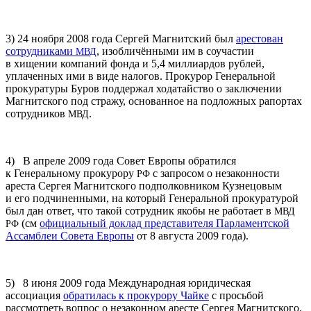
3) 24 ноября 2008 года Сергей Магнитский был
арестован
сотрудниками
, изобличёнными им в соучастии
МВД
в хищении компаний фонда и 5,4 миллиардов рублей,
уплаченных ими в виде налогов. Прокурор Генеральной
прокуратуры Буров поддержал ходатайство о заключении
Магнитского под стражу, основанное на подложных рапортах
сотрудников
.
МВД
4) В апреле 2009 года Совет Европы обратился
к Генеральному прокурору
с запросом о незаконности
РФ
ареста Сергея Магнитского подполковником Кузнецовым
и его подчиненными, на который Генеральной прокуратурой
был дан ответ, что такой сотрудник якобы не работает в
МВД
(см
официальный доклад представителя Парламентской
РФ
Ассамблеи Совета Европы
от 8 августа 2009 года).
5) 8 июня 2009 года Международная юридическая
ассоциация
обратилась к прокурору Чайке
с просьбой
рассмотреть вопрос о незаконном аресте Сергея Магнитского.