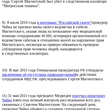
года, Сергей Магнитский был убит в следственном изоляторе
“Матросская тишина”.
9) 8 июля 2010 года
в интервью “Российской газете“
прокурор
Чайка не признал вины своего ведомства в гибели
Магнитского, указав лишь на неоказание ему медицинской
помощи сотрудниками
, игнорируя организованный его
ФСИН
ведомством саботаж в отношении жалоб на нарушение прав
Магнитского, несмотря на прямую обязанность проверок
соблюдения прав человека людей, находящихся
в следственных изоляторах.
10) В мае 2011 года Генеральная прокуратура
утвердила
РФ
заключение об отсутствии правонарушений
в действиях
сотрудников
, преследовавших Сергея Магнитского.
МВД
РФ
11) 31 мая 2011 года президент Медведев
поручил прокурору
Чайке
взять под личный контроль расследования всех дел,
связанных с Сергеем Магнитским. На следующий день
прокурор Чайка объявил о создании специальной группы