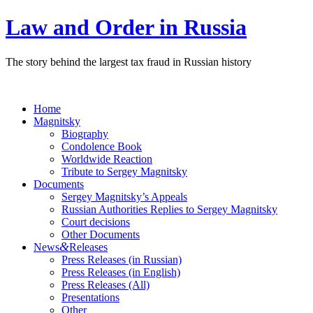
Law and Order in Russia
The story behind the largest tax fraud in Russian history
Home
Magnitsky
Biography
Condolence Book
Worldwide Reaction
Tribute to Sergey Magnitsky
Documents
Sergey Magnitsky’s Appeals
Russian Authorities Replies to Sergey Magnitsky
Court decisions
Other Documents
&
News
Releases
Press Releases (in Russian)
Press Releases (in English)
Press Releases (All)
Presentations
Other