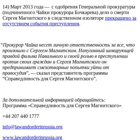
14) Март 2013 года — с одобрения Генеральной прокуратуры
(подчиненного Чайки прокурора Бочкарева) дело о смерти
Сергея Магнитского в следственном изоляторе
прекращено за
отсутствием события преступления
.
“
Прокурор Чайка несет личную ответственность за все, что
произошло с Сергеем Магнитским. Напуганный шокирующей
правдой фильма Навального и своей ролью в преступлении
против своих граждан и Сергея Магнитского он
предпринимает смехотворные попытки уйти от
правосудия
”, — сказал представитель программы
“Справедливость для Сергея Магнитского”.
За дополнительной информацией обращайтесь:
Программа «Справедливость для Сергея Магнитского»
+44 207 440 1777
info@lawandorderinrussia.org
www.lawandorderinrussia.org