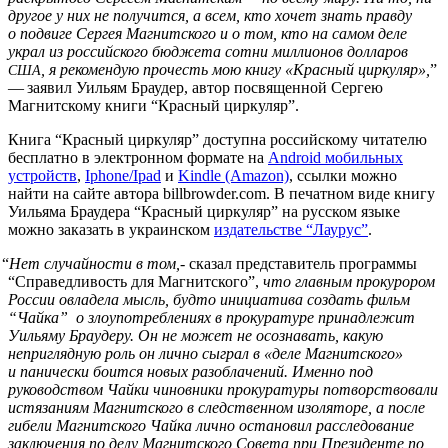
другое у них не получится, а всем, кто хочет знать правду
о подвиге Сергея Магнитского и о том, кто на самом деле
украл из российского бюджета сотни миллионов долларов
, я рекомендую прочесть мою книгу «Красный циркуляр»,
”
США
— заявил Уильям Браудер, автор посвященной Сергею
Магнитскому книги “Красный циркуляр”.
Книга “Красный циркуляр” доступна российскому читателю
бесплатно в электронном формате на
Android мобильных
устройств
,
Iphone/Ipad
и
Kin­dle (Ama­zon)
, ссылки можно
найти на сайте автора billbrowder.com. В печатном виде книгу
Уильяма Браудера “Красный циркуляр” на русском языке
можно заказать в украинском
издательстве “Лаурус”
.
“
Нет случайности в том,
- сказал представитель программы
“Справедливость для Магнитского”,
что главным прокурором
России овладела мысль, будто инициатива создать фильм
“Чайка” о злоупотреблениях в прокуратуре принадлежит
Уильяму Браудеру. Он не может не осознавать, какую
неприглядную роль он лично сыграл в «деле Магнитского»
и панически боится новых разоблачений. Именно под
руководством Чайки чиновники прокуратуры потворствовали
истязаниям Магнитского в следственном изоляторе, а после
гибели Магнитского Чайка лично остановил расследование
заключения по делу Магнитского Совета при Президенте по