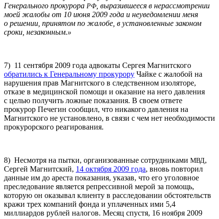
Генерального прокурора
, выразившееся в нерассмотрении
РФ
моей жалобы от 10 июня 2009 года и неуведомлении меня
о решении, принятом по жалобе, в установленные законом
сроки, незаконным.»
7) 11 сентября 2009 года адвокаты Сергея Магнитского
обратились к Генеральному прокурору
Чайке с жалобой на
нарушения прав Магнитского в следственном изоляторе,
отказе в медицинской помощи и оказание на него давления
с целью получить ложные показания. В своем ответе
прокурор Печегин сообщил, что никакого давления на
Магнитского не установлено, в связи с чем нет необходимости
прокурорского реагирования.
8) Несмотря на пытки, организованные сотрудниками
,
МВД
Сергей Магнитский,
14 октября 2009 года
, вновь повторил
данные им до ареста показания, указав, что его уголовное
преследование является репрессивной мерой за помощь,
которую он оказывал клиенту в расследовании обстоятельств
кражи трех компаний фонда и уплаченных ими 5,4
миллиардов рублей налогов. Месяц спустя, 16 ноября 2009