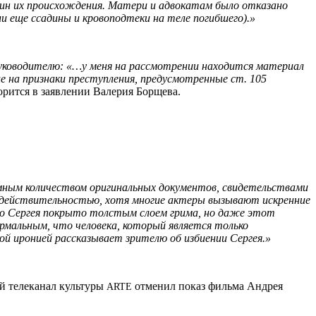
ичин их происхождения. Матери и адвокатам было отказано
и еще ссадины и кровоподтеки на теле погибшего).»
 руководителю: «…у меня на рассмотрении находится материал
 на признаки преступления, предусмотренные ст. 105
орится в заявлении Валерия Борщева.
омным количеством оригинальных документов, свидетельствами
с действительностью, хотя многие актеры вызывают искренние
ело Сергея покрыто толстым слоем грима, но даже этот
рмальным, что человека, который является только
ой иронией рассказывает зрителю об избиении Сергея.»
й телеканал культуры
отменил показ фильма Андрея
ARTE