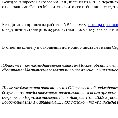
Вслед за Андреем Некрасовым Кен Диланян из
в переписк
NBC
с показаниями Сергея Магнитского и о его избиении в следств
Кен Диланян пришел на работу в NBCU­ni­ver­sal
с конца прошло
о нарушении стандартов журналистики, поскольку, как выясни
В ответ на клевету в отношении погибшего шесть лет назад Сер
«
Общественная наблюдательная комиссия Москвы обратила вним
сделанными Магнитским заявлениями о возможной причастнос
После опубликования отчета члены Общественной наблюдатель
документов, предоставленных правоохранительными органами 
смертью подвергался насилию. Есть Акт, от 16.11.2009 г , 
Боровковым П.В и Лариным А.Е. , где сказано, что «применена 