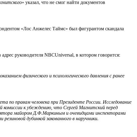
агнитского
» указал, что не смог найти документов
спондентом «Лос Анжелес Таймс» был фигурантом скандала
рес руководителя NBCU­ni­ver­sal, в котором говорится:
занием физического и психологического давления с ранее
та по правам человека при Президенте России. Исследование
й комиссии к убеждению, что Сергей Магнитский перед
олятора майором Д.Ф.Маркиным и очевидцами инспекторами
и резиновой дубинкой закованного в наручники.