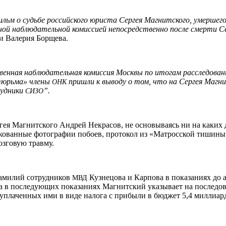
льм о судьбе российского юриста Сергея Магнитского, умершего
ой наблюдательной комиссией непосредственно после смерти Се
и Валерия Борщева.
твенная наблюдательная комиссия Москвы по итогам расследован
тюрьма» члены
пришли к выводу о том, что на Сергея Магн
ОНК
рудники
”.
СИЗО
я Магнитского Андрей Некрасов, не основываясь ни на каких д
ликованные фотографии побоев, протокол из «Матросской тишины
озговую травму.
фамилий сотрудников
Кузнецова и Карпова в показаниях до а
МВД
, а в последующих показаниях Магнитский указывает на послед
 уплаченных ими в виде налога с прибыли в бюджет 5,4 миллиар