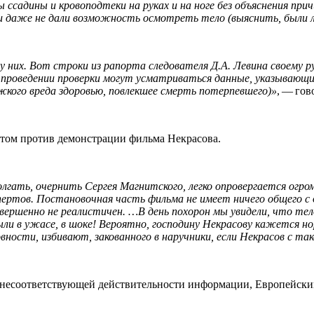
 ссадины и кровоподтеки на руках и на ноге без объяснения пр
 и даже не дали возможность осмотреть тело (выяснить, были л
 у них. Вот строки из рапорта следователя Д.А. Левина своему
проведении проверки могут усматриваться данные, указывающие
кого вреда здоровью, повлекшее смерть потерпевшего)»
, — гов
стом против демонстрации фильма Некрасова.
лгать, очернить Сергея Магнитского, легко опровергается огр
кспертов. Постановочная часть фильма не имеет ничего общего 
овершенно не реалистичен. …
В день похорон мы увидели, что т
ли в ужасе, в шоке! Вероятно, господину Некрасову кажется но
ности, избивают, закованного в наручники, если Некрасов с так
 несоответствующей действительности информации, Европейски