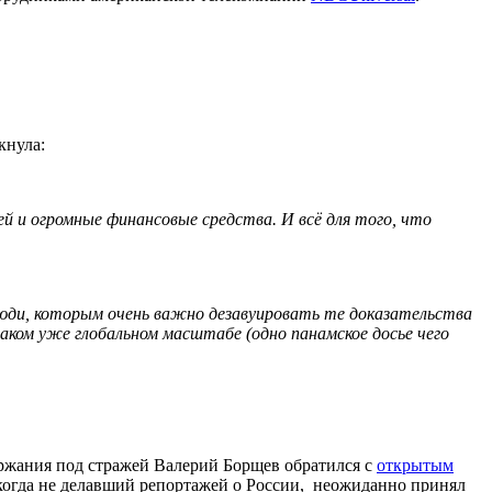
кнула:
ей и огромные финансовые средства. И всё для того, что
 люди, которым очень важно дезавуировать те доказательства
таком уже глобальном масштабе (одно панамское досье чего
ржания под стражей Валерий Борщев обратился с
открытым
икогда не делавший репортажей о России, неожиданно принял