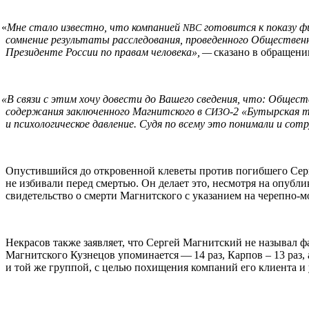
«
Мне стало известно, что компанией
готовится к показу фи
NBC
сомнение результаты расследования, проведенного Общественн
Президенте России по правам человека», —
сказано в обращени
«
В связи с этим хочу довести до Вашего сведения, что: Общес
содержания заключенного Магнитского в
‑2 «Бутырская 
СИЗО
и психологическое давление. Судя по всему это понимали и сот
Опустившийся до откровенной клеветы против погибшего Серге
не избивали перед смертью. Он делает это, несмотря на опуб
свидетельство о смерти Магнитского с указанием на черепно-м
Некрасов также заявляет, что Сергей Магнитский не называл 
Магнитского Кузнецов упоминается — 14 раз, Карпов – 13 раз
и той же группой, с целью похищения компаний его клиента и