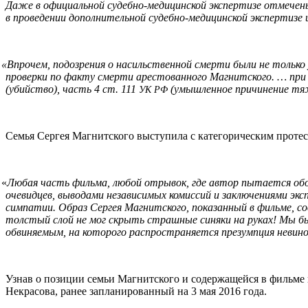
Даже в официальной судебно-медицинской экспертизе отмечены
в проведении дополнительной судебно-медицинской экспертизе
«
Впрочем, подозрения о насильственной смерти были не только
проверки по факту смерти арестованного Магнитского. … при 
(убийство), часть 4 ст. 111
(умышленное причинение тяж
УК
РФ
Семья Сергея Магнитского выступила с категорическим проте
«
Любая часть фильма, любой отрывок, где автор пытается обо
очевидцев, выводами независимых комиссий и заключениями э
симпатии. Образ Сергея Магнитского, показанный в фильме, с
толстый слой не мог скрыть страшные синяки на руках! Мы бы
обвиняемым, на которого распространяется презумпция невинов
Узнав о позиции семьи Магнитского и содержащейся в фильме
Некрасова, ранее запланированный на 3 мая 2016 года.