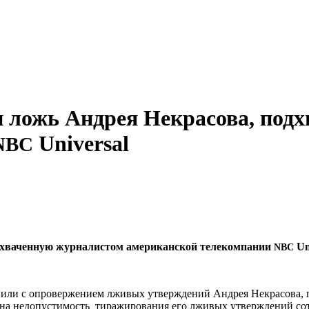
 ложь Андрея Некрасова, под
Universal
NBC
дхваченную журналистом американской телекомпании
Uni
NBC
пили с опровержением лживых утверждений Андрея Некрасова, 
 на недопустимость тиражирования его лживых утверждений с