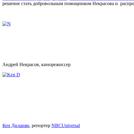
решение стать добровольным помощником Некрасова и распрос
Андрей Некрасов, кинорежиссер
Кен Диланян
, репортер
NBCU­ni­ver­sal