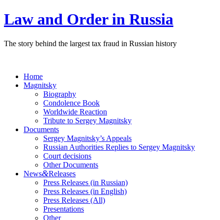
Law and Order in Russia
The story behind the largest tax fraud in Russian history
Home
Magnitsky
Biography
Condolence Book
Worldwide Reaction
Tribute to Sergey Magnitsky
Documents
Sergey Magnitsky’s Appeals
Russian Authorities Replies to Sergey Magnitsky
Court decisions
Other Documents
&
News
Releases
Press Releases (in Russian)
Press Releases (in English)
Press Releases (All)
Presentations
Other