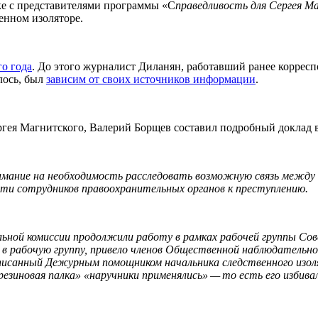
е с представителями программы «С
праведливость для Сергея М
енном изоляторе.
го года
. До этого журналист Диланян, работавший ранее корре
лось, был
зависим от своих источников информации
.
гея Магнитского, Валерий Борщев составил подробный доклад в ад
ание на необходимость расследовать возможную связь между ока
ти сотрудников правоохранительных органов к преступлению.
ной комиссии продолжили работу в рамках рабочей группы Сове
в рабочую группу, привело членов Общественной наблюдательно
подписанный Дежурным помощником начальника следственного из
резиновая палка» «наручники применялись» — то есть его избивал