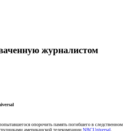
хваченную журналистом
­ver­sal
попытавшегося опорочить память погибшего в следственном
отрудниками американской телекомпании
NBCU­ni­ver­sal
.