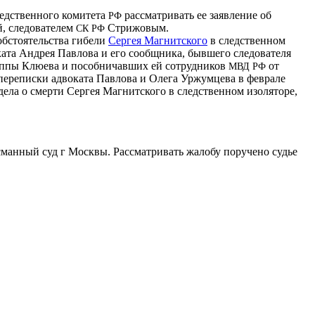
ледственного комитета
рассматривать ее заявление об
РФ
й, следователем
Стрижовым.
СК
РФ
обстоятельства гибели
Сергея Магнитского
в следственном
ата Андрея Павлова и его сообщника, бывшего следователя
руппы Клюева и пособничавших ей сотрудников
от
МВД
РФ
переписки адвоката Павлова и Олега Уржумцева в феврале
ела о смерти Сергея Магнитского в следственном изоляторе,
сманный суд г Москвы. Рассматривать жалобу поручено судье