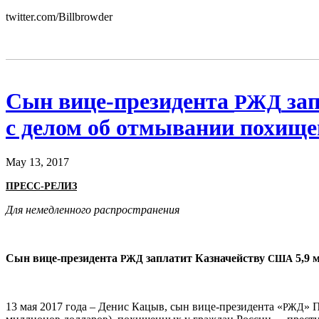
twitter.com/Billbrowder
Сын вице-президента
зап
РЖД
с делом об отмывании похище
May 13, 2017
ПРЕСС-РЕЛИЗ
Для немедленного распространения
Сын вице-президента
заплатит Казначейству
5,9 
РЖД
США
13 мая 2017 года – Денис Кацыв, сын вице-президента «
» 
РЖД