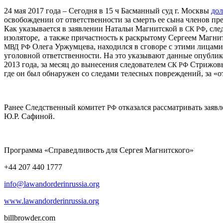
24 мая 2017 года – Сегодня в 15 ч Басманный суд г. Москвы
дол
освобождении от ответственности за смерть ее сына членов п
Как указывается в заявлении Натальи Магнитской в
, сл
СК
РФ
изоляторе, а также причастность к раскрытому Сергеем Магн
Олега Уржумцева, находился в сговоре с этими лицами
МВД
РФ
уголовной ответственности. На это указывают данные опублик
2013 года, за месяц до вынесения следователем
Стрижовым
СК
РФ
где он был обнаружен со следами телесных повреждений, за «о
Ранее Следственный комитет
отказался рассматривать заяв
РФ
Ю.Р. Сафиной.
Программа «Справедливость для Сергея Магнитского»
+44 207 440 1777
info@lawandorderinrussia.org
www.lawandorderinrussia.org
billbrowder.com