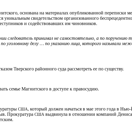
гнитского, основана на материалах опубликованной переписки
я уникальным свидетельством организованного беспрецедентно
реступников и содействовавших им чиновников.
ении следователь принимал не самостоятельно, а по поручению
по уголовному делу … по указанию лица, которого называли меж
казом Тверского районного суда рассмотреть ее по существу.
вать семье Магнитского в доступе к правосудию.
окуратуры
, который должен начаться в мае этого года в Нь
США
цыв. Прокуратура
выдвинула в отношении компаний Дениса 
США
тским.