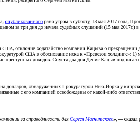
пления, раскрытого Сергеем Магнитским.
ва,
опубликованного
рано утром в субботу, 13 мая 2017 года, П
вом за три дня до начала судебных слушаний (15 мая 2017г.) 
ы
, отклонив ходатайство компании Кацыва о прекращении д
США
рокуратурой
в обоснование иска к «Превезон холдингс»: 1)
США
ание преступных доходов. Спустя два дня Денис Кацыв подписал 
лиона долларов, обнаруженных Прокуратурой Нью-Йорка у кипрс
вязанные с его компанией освобождены от какой-либо ответстве
ампании за справедливость для
Сергея Магнитского
»,
— сказал 