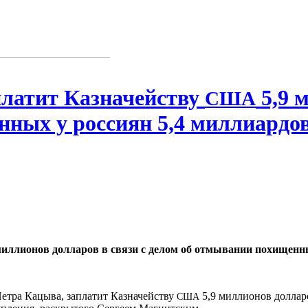
латит Казначейству
5,9 
США
нных у россиян 5,4 миллиардо
миллионов долларов в связи с делом об отмывании похищенны
Петра Кацыва, заплатит Казначейству
5,9 миллионов долларо
США