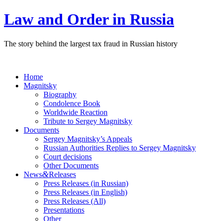
Law and Order in Russia
The story behind the largest tax fraud in Russian history
Home
Magnitsky
Biography
Condolence Book
Worldwide Reaction
Tribute to Sergey Magnitsky
Documents
Sergey Magnitsky’s Appeals
Russian Authorities Replies to Sergey Magnitsky
Court decisions
Other Documents
&
News
Releases
Press Releases (in Russian)
Press Releases (in English)
Press Releases (All)
Presentations
Other