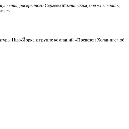
ступления, раскрытого Сергеем Магнитским, должны знать,
ляр».
атуры Нью-Йорка к группе компаний «Превезон Холдингс» об