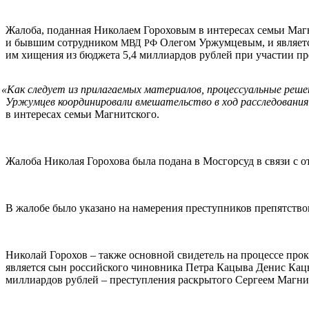
Жалоба, поданная Николаем Гороховым в интересах семьи Ма
и бывшим сотрудником
Олегом Уржумцевым, и являетс
МВД
РФ
им хищения из бюджета 5,4 миллиардов рублей при участии п
«
Как следует из прилагаемых материалов, процессуальные реш
Уржумцев координировали вмешательство в ход расследования 
в интересах семьи Магнитского.
Жалоба Николая Горохова была подана в Мосгорсуд в связи с от
В жалобе было указано на намерения преступников препятство
Николай Горохов – также основной свидетель на процессе пр
является сын российского чиновника Петра Кацыва Денис Ка
миллиардов рублей – преступления раскрытого Сергеем Магни