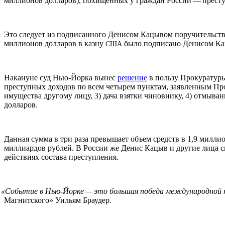
миллионов долларов), похищенных у граждан России — престу
Это следует из подписанного Денисом Кацывом поручительст
миллионов долларов в казну
было подписано Денисом Кацы
США
Накануне суд Нью-Йорка вынес
решение
в пользу Прокуратур
преступных доходов по всем четырем пунктам, заявленным П
имущества другому лицу, 3) дача взятки чиновнику, 4) отмыв
долларов.
Данная сумма в три раза превышает объем средств в 1,9 мил
миллиардов рублей. В России же Денис Кацыв и другие лица с
действиях состава преступления.
«
Событие в Нью-Йорке — это большая победа международной к
Магнитского» Уильям Браудер.