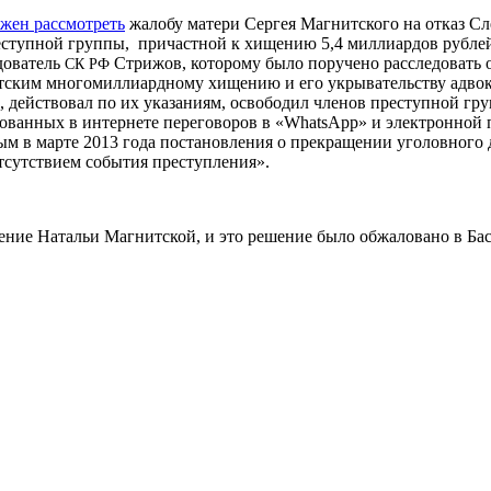
жен рассмотреть
жалобу матери Сергея Магнитского на отказ С
реступной группы, причастной к хищению 5,4 миллиардов рубле
едователь
Стрижов, которому было поручено расследовать 
СК
РФ
итским многомиллиардному хищению и его укрывательству адвок
, действовал по их указаниям, освободил членов преступной г
ованных в интернете переговоров в «What­sApp» и электронной 
 в марте 2013 года постановления о прекращении уголовного д
тсутствием события преступления».
ление Натальи Магнитской, и это решение было обжаловано в Ба