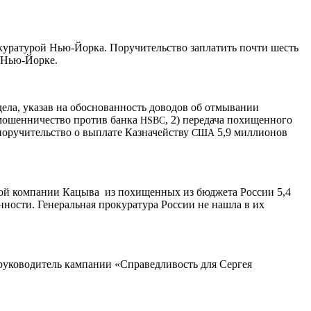
рокуратурой Нью-Йорка. Поручительство заплатить почти шесть
в Нью-Йорке.
ела, указав на обоснованность доводов об отмывании
 мошенничество против банка
, 2) передача похищенного
HSBC
поручительство о выплате Казначейству
5,9 миллионов
США
кой компании Кацыва из похищенных из бюджета России 5,4
нности. Генеральная прокуратура России не нашла в их
руководитель кампании «Справедливость для Сергея