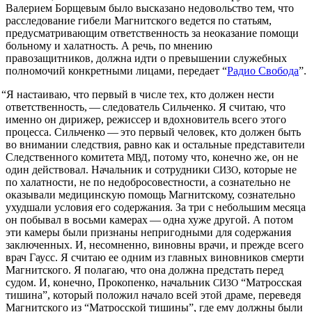
Валерием Борщевым было высказано недовольство тем, что
расследование гибели Магнитского ведется по статьям,
предусматривающим ответственность за неоказание помощи
больному и халатность. А речь, по мнению
правозащитников, должна идти о превышении служебных
полномочий конкретными лицами, передает “
Радио Свобода
”.
“
Я настаиваю, что первый в числе тех, кто должен нести
ответственность, — следователь Сильченко. Я считаю, что
именно он дирижер, режиссер и вдохновитель всего этого
процесса. Сильченко — это первый человек, кто должен быть
во внимании следствия, равно как и остальные представители
Следственного комитета
, потому что, конечно же, он не
МВД
один действовал. Начальник и сотрудники
, которые не
СИЗО
по халатности, не по недобросовестности, а сознательно не
оказывали медицинскую помощь Магнитскому, сознательно
ухудшали условия его содержания. За три с небольшим месяца
он побывал в восьми камерах — одна хуже другой. А потом
эти камеры были признаны непригодными для содержания
заключенных. И, несомненно, виновны врачи, и прежде всего
врач Гаусс. Я считаю ее одним из главных виновников смерти
Магнитского. Я полагаю, что она должна предстать перед
судом. И, конечно, Прокопенко, начальник
“Матросская
СИЗО
тишина”, который положил начало всей этой драме, переведя
Магнитского из “Матросской тишины”, где ему должны были