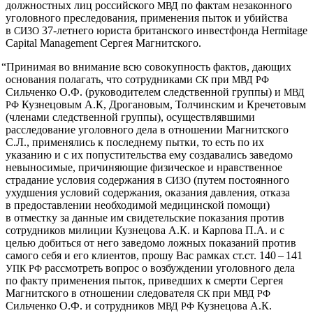
должностных лиц российского
по фактам незаконного
МВД
уголовного преследования, применения пыток и убийства
в
37-летнего юриста британского инвестфонда Her­mitage
СИЗО
Cap­i­tal Man­age­ment Сергея Магнитского.
“
Принимая во внимание всю совокупность фактов, дающих
основания полагать, что сотрудниками
при
СК
МВД
РФ
Сильченко О.Ф. (руководителем следственной группы) и
МВД
Кузнецовым А.К, Дрогановым, Толчинским и Кречетовым
РФ
(членами следственной группы), осуществлявшими
расследование уголовного дела в отношении Магнитского
С.Л., применялись к последнему пытки, то есть по их
указанию и с их попустительства ему создавались заведомо
невыносимые, причиняющие физическое и нравственное
страдание условия содержания в
(путем постоянного
СИЗО
ухудшения условий содержания, оказания давления, отказа
в предоставлении необходимой медицинской помощи)
в отместку за данные им свидетельские показания против
сотрудников милиции Кузнецова А.К. и Карпова П.А. и с
целью добиться от него заведомо ложных показаний против
самого себя и его клиентов, прошу Вас рамках ст.ст. 140 – 141
рассмотреть вопрос о возбуждении уголовного дела
УПК
РФ
по факту применения пыток, приведших к смерти Сергея
Магнитского в отношении следователя
при
СК
МВД
РФ
Сильченко О.Ф. и сотрудников
Кузнецова А.К.
МВД
РФ