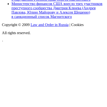
Министерство финансов США внесло трех участников
преступного сообщества Дмитрия Клюева (Андрея
Павлова, Юлию Майорову и Алексея Шешеню)
в санкционный список Магнитского
Copyright © 2009
Law and Order in Russia
|
Cookies
All rights reserved.
·