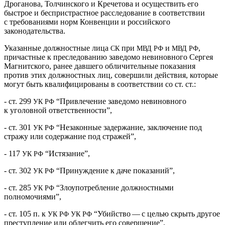
Дроганова, Толчинского и Кречетова и осуществить его
быстрое и беспристрастное расследование в соответствии
с требованиями норм Конвенции и российского
законодательства.
Указанные должностные лица
при
и
,
СК
МВД
РФ
МВД
РФ
причастные к преследованию заведомо невиновного Сергея
Магнитского, ранее давшего обличительные показания
против этих должностных лиц, совершили действия, которые
могут быть квалифицированы в соответствии со ст. ст.:
- ст. 299
“Привлечение заведомо невиновного
УК
РФ
к уголовной ответственности”,
- ст. 301
“Незаконные задержание, заключение под
УК
РФ
стражу или содержание под стражей”,
- 117
“Истязание”,
УК
РФ
- ст. 302
“Принуждение к даче показаний”,
УК
РФ
- ст. 285
“Злоупотребление должностными
УК
РФ
полномочиями”,
- ст. 105 п. к
“Убийство — с целью скрыть другое
УК
РФ
УК
РФ
преступление или облегчить его совершение”,