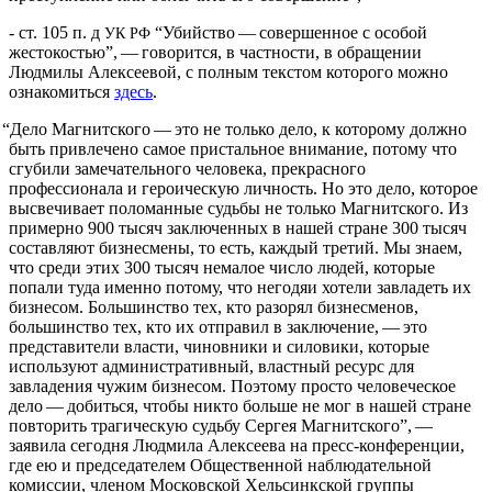
- ст. 105 п. д
“Убийство — совершенное с особой
УК
РФ
жестокостью”, — говорится, в частности, в обращении
Людмилы Алексеевой, с полным текстом которого можно
ознакомиться
здесь
.
“
Дело Магнитского — это не только дело, к которому должно
быть привлечено самое пристальное внимание, потому что
сгубили замечательного человека, прекрасного
профессионала и героическую личность. Но это дело, которое
высвечивает поломанные судьбы не только Магнитского. Из
примерно 900 тысяч заключенных в нашей стране 300 тысяч
составляют бизнесмены, то есть, каждый третий. Мы знаем,
что среди этих 300 тысяч немалое число людей, которые
попали туда именно потому, что негодяи хотели завладеть их
бизнесом. Большинство тех, кто разорял бизнесменов,
большинство тех, кто их отправил в заключение, — это
представители власти, чиновники и силовики, которые
используют административный, властный ресурс для
завладения чужим бизнесом. Поэтому просто человеческое
дело — добиться, чтобы никто больше не мог в нашей стране
повторить трагическую судьбу Сергея Магнитского”, —
заявила сегодня Людмила Алексеева на пресс-конференции,
где ею и председателем Общественной наблюдательной
комиссии, членом Московской Хельсинкской группы