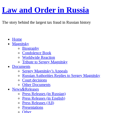
Law and Order in Russia
The story behind the largest tax fraud in Russian history
Home
Magnitsky
Biography
Condolence Book
Worldwide Reaction
Tribute to Sergey Magnitsky
Documents
Sergey Magnitsky’s Appeals
Russian Authorities Replies to Sergey Magnitsky
Court decisions
Other Documents
&
News
Releases
Press Releases (in Russian)
Press Releases (in English)
Press Releases (All)
Presentations
Other