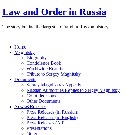
Law and Order in Russia
The story behind the largest tax fraud in Russian history
Home
Magnitsky
Biography
Condolence Book
Worldwide Reaction
Tribute to Sergey Magnitsky
Documents
Sergey Magnitsky’s Appeals
Russian Authorities Replies to Sergey Magnitsky
Court decisions
Other Documents
&
News
Releases
Press Releases (in Russian)
Press Releases (in English)
Press Releases (All)
Presentations
Other