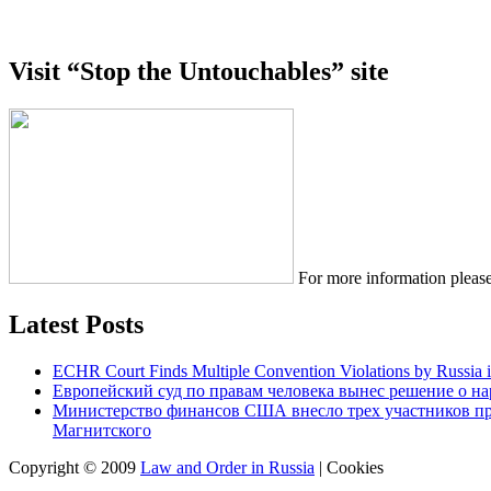
Visit “Stop the Untouchables” site
For more information please
Latest Posts
ECHR Court Finds Multiple Convention Violations by Russia 
Европейский суд по правам человека вынес решение о н
Министерство финансов США внесло трех участников п
Магнитского
Copyright © 2009
Law and Order in Russia
|
Cookies