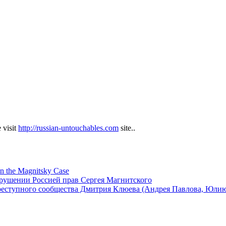
 visit
http://russian-untouchables.com
site..
in the Magnitsky Case
арушении Россией прав Сергея Магнитского
реступного сообщества Дмитрия Клюева (Андрея Павлова, Юли