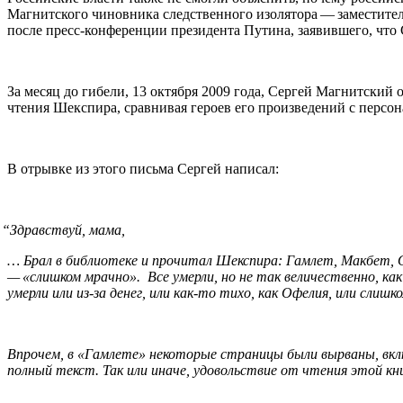
Магнитского чиновника следственного изолятора — заместите
после пресс-конференции президента Путина, заявившего, что С
За месяц до гибели, 13 октября 2009 года, Сергей Магнитский
чтения Шекспира, сравнивая героев его произведений с персон
В отрывке из этого письма Сергей написал:
“
Здравствуй, мама,
… Брал в библиотеке и прочитал Шекспира: Гамлет, Макбет, От
— «слишком мрачно». Все умерли, но не так величественно, ка
умерли или из-за денег, или как-то тихо, как Офелия, или слиш
Впрочем, в «Гамлете» некоторые страницы были вырваны, вкл
полный текст. Так или иначе, удовольствие от чтения этой книг