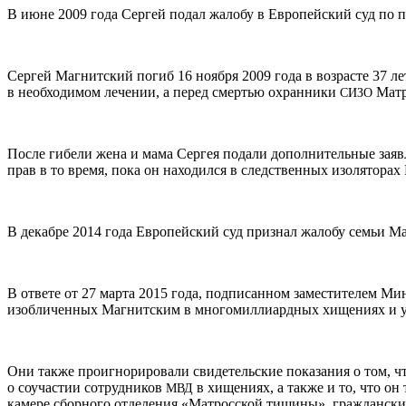
В июне 2009 года Сергей подал жалобу в Европейский суд по п
Сергей Магнитский погиб 16 ноября 2009 года в возрасте 37 ле
в необходимом лечении, а перед смертью охранники
Матр
СИЗО
После гибели жена и мама Сергея подали дополнительные заяв
прав в то время, пока он находился в следственных изоляторах
В декабре 2014 года Европейский суд признал жалобу семьи Ма
В ответе от 27 марта 2015 года, подписанном заместителем М
изобличенных Магнитским в многомиллиардных хищениях и уч
Они также проигнорировали свидетельские показания о том, чт
о соучастии сотрудников
в хищениях, а также и то, что он
МВД
камере сборного отделения «Матросской тишины» гражданские 