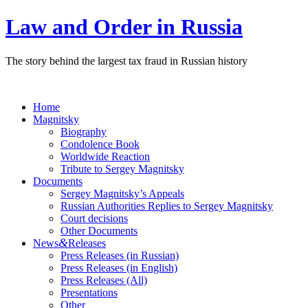
Law and Order in Russia
The story behind the largest tax fraud in Russian history
Home
Magnitsky
Biography
Condolence Book
Worldwide Reaction
Tribute to Sergey Magnitsky
Documents
Sergey Magnitsky’s Appeals
Russian Authorities Replies to Sergey Magnitsky
Court decisions
Other Documents
&
News
Releases
Press Releases (in Russian)
Press Releases (in English)
Press Releases (All)
Presentations
Other