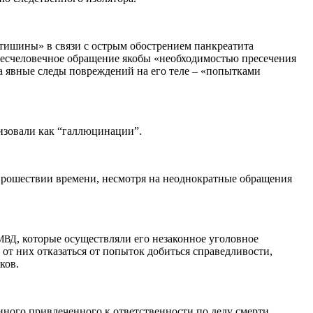
 тишины» в связи с острым обострением панкреатита
бесчеловечное обращение якобы «необходимостью пресечения
а явные следы повреждений на его теле – «попытками
ризовали как “галлюцинации”.
прошествии времени, несмотря на неоднократные обращения
, которые осуществляли его незаконное уголовное
МВД
от них отказаться от попыток добиться справедливости,
ков.
нного привлеченного к ответственности по делу смерти