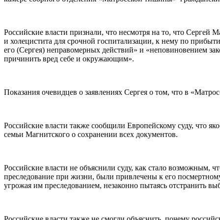
Российские власти признали, что несмотря на то, что Сергей
и холецистита для срочной госпитализации, к нему по прибы
его (Сергея) неправомерных действий» и «неповиновением зак
причинить вред себе и окружающим».
Показания очевидцев о заявлениях Сергея о том, что в «Матро
Российские власти также сообщили Европейскому суду, что я
семьи Магнитского о сохранении всех документов.
Российские власти не объяснили суду, как стало возможным, чт
преследование при жизни, были привлечены к его посмертному 
угрожая им преследованием, незаконно пытаясь отстранить вы
Российские власти также не смогли объяснить, почему россий