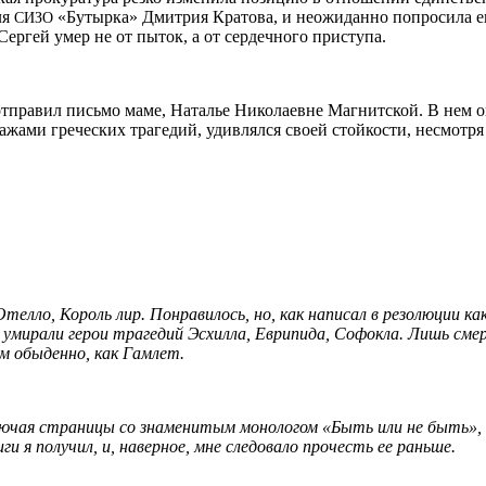
ля
«Бутырка» Дмитрия Кратова, и неожиданно попросила его
СИЗО
ергей умер не от пыток, а от сердечного приступа.
 отправил письмо маме, Наталье Николаевне Магнитской. В нем о
ажами греческих трагедий, удивлялся своей стойкости, несмотря
елло, Король лир. Понравилось, но, как написал в резолюции к
к умирали герои трагедий Эсхилла, Еврипида, Софокла. Лишь сме
ком обыденно, как Гамлет.
ючая страницы со знаменитым монологом «Быть или не быть», т
и я получил, и, наверное, мне следовало прочесть ее раньше.