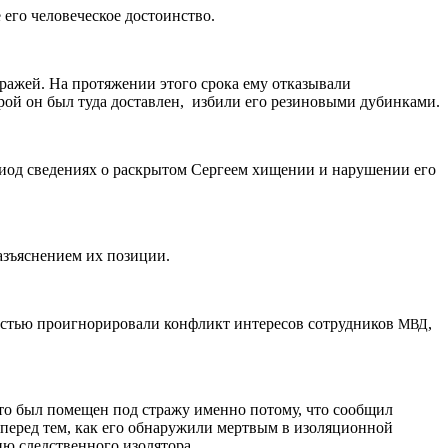
 его человеческое достоинство.
тражей. На протяжении этого срока ему отказывали
рой он был туда доставлен, избили его резиновыми дубинками.
риод сведениях о раскрытом Сергеем хищении и нарушении его
азъяснением их позиции.
стью проигнорировали конфликт интересов сотрудников
,
МВД
что был помещен под стражу именно потому, что сообщил
ы перед тем, как его обнаружили мертвым в изоляционной
ию следственного изолятора.