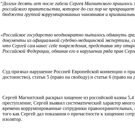
“
Долгих десять лет после гибели Сергея Магнитского пришлось ж
российского правительства, которое до сих пор не прекращае
бюджета группой коррумпированных чиновников и криминальн
«
Российское государство неоднократно пыталось обмануть гра
документы из официальной судебно-медицинской экспертизы, 
что Сергей сам нанес себе повреждения, представив эту откр
Российской Федерации, обвинив его в нарушении ряда прав Серг
Суд признал нарушение Россией Европейской конвенции о права
достоинство), статьи 5 (право на свободу) и статьи 6 (право на
Сергей Магнитский раскрыл хищение из российской казны 5,4 м
преступление, Сергей выявил систематический характер много
времени коррумпированные сотрудники правоохранительных, на
того как Сергей дал показания о причастности к хищению сот
изолятор.