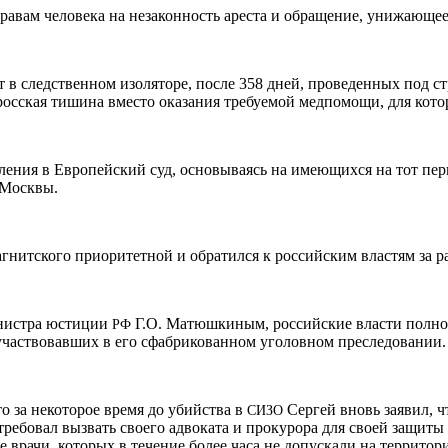
равам человека на незаконность ареста и обращение, унижающее
т в следственном изоляторе, после 358 дней, проведенных под с
осская тишина вместо оказания требуемой медпомощи, для кото
ления в Европейский суд, основываясь на имеющихся на тот пе
 Москвы.
гнитского приоритетной и обратился к российским властям за р
инистра юстиции
Г.О. Матюшкиным, российские власти полно
РФ
аствовавших в его сфабрикованном уголовном преследовании.
о за некоторое время до убийства в
Сергей вновь заявил, 
СИЗО
 требовал вызвать своего адвоката и прокурора для своей защит
врачи, которых в течение более часа не допускали на территор