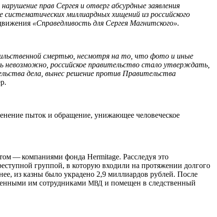
 нарушение прав Сергея и отверг абсурдные заявления
ие систематических миллиардных хищений из российского
 движения
«Справедливость для Сергея Магнитского».
сильственной смертью, несмотря на то, что фото и иные
сь невозможно, российское правительство стало утверждать,
ельства дела, вынес решение против Правительства
р.
рименение пыток и обращение, унижающее человеческое
ом — компаниями фонда Her­mitage. Расследуя это
реступной группой, в которую входили на протяжении долгого
ее, из казны было украдено 2,9 миллиардов рублей. После
иченными им сотрудниками
и помещен в следственный
МВД