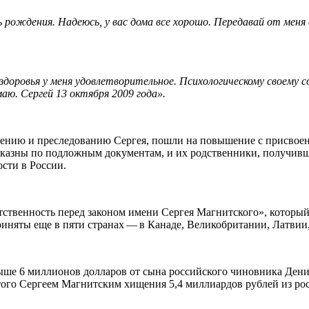
нь рождения. Надеюсь, у вас дома все хорошо. Передавай от ме
здоровья у меня удовлетворительное. Психологическому своему с
маю. Сергей 13 октября 2009 года».
щению и преследованию Сергея, пошли на повышение с присвое
азны по подложным документам, и их родственники, получившие
сти в России.
ственность перед законом имени Сергея Магнитского», который 
риняты еще в пяти странах — в Канаде, Великобритании, Латвии
ше 6 миллионов долларов от сына российского чиновника Дени
ого Сергеем Магнитским хищения 5,4 миллиардов рублей из ро