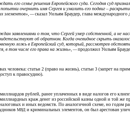
дать его семье решения Европейского суда. Сегодня суд признал
т попытки очернить имя Сергея и умалить его подвиг – раскрыт
ых элементов», —
сказал Уильям Браудер, глава международного
ждан заявлениями о том, что Сергей умер собственной, а не на
свидетельствуют об обратном. Когда очевидное скрыть оказало
овенную ложь в Европейский суд, который, рассмотрев обстоят
ея, в том числе его права на жизнь», —
продолжил Уильям Брауде
х человека: статьи 2 (право на жизнь), статьи 3 (запрет на п
 доступ к правосудию).
иллиардов рублей, ранее уплаченных в виде налогов его клиент
миллиардных краж денег из российской казны одной и той же п
логовых и иных ведомств. По аналогичной схеме, но годом ран
рудников
и криминальных элементов, он был арестован ул
МВД