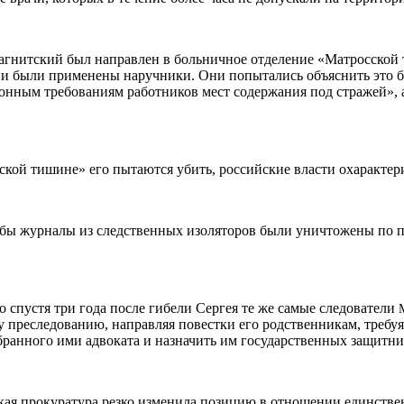
 Магнитский был направлен в больничное отделение «Матросской
тии были применены наручники. Они попытались объяснить это 
онным требованиям работников мест содержания под стражей», 
сской тишине» его пытаются убить, российские власти охаракте
кобы журналы из следственных изоляторов были уничтожены по 
о спустя три года после гибели Сергея те же самые следователи
преследованию, направляя повестки его родственникам, требуя 
бранного ими адвоката и назначить им государственных защитни
ская прокуратура резко изменила позицию в отношении единстве