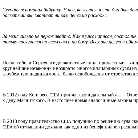
Сегодня вспоминал бабушку. У нее, кажется, в эти дни был де
болеете ли вы, хватает ли вам денег на расходы.
За меня сильно не переживайте. Как я уже написал, состояние 
только соскучился по всем вам и по дому. Всех вас целую и обни
После гибели Сергея все должностные лица, причастные к хи
крупнейшие незаконные возвраты многомиллиардных сумм из к
зарубежную недвижимость, были освобождены от ответственно
В 2012 году Конгресс
принял законодательный акт “Ответ
США
к делу Магнитского. В настоящее время аналогичные законы п
В 2018 году правительство
получило по решению суда свы
США
об отмывании доходов как один из бенефициаров раскрыт
США