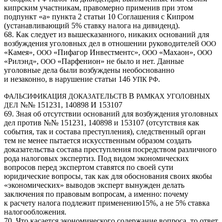
кипрским участникам, правомерно применив при этом
подпункт «а» пункта 2 статьи 10 Соглашения с Кипром
(устанавливающий 5% ставку налога на дивиденд).
68. Как следует из вышесказанного, никаких оснований для
возбуждения уголовных дел в отношении руководителей
ООО
«Камея»,
«Пифагор Инвестментс»,
«Махаон»,
ООО
ООО
ООО
«Рилэнд»,
«Парфенион» не было и нет. Данные
ООО
уголовные дела были возбуждены необоснованно
и незаконно, в нарушение статьи 146
.
УПК
РФ
В
ФАЛЬСИФИКАЦИЯ
ДОКАЗАТЕЛЬСТВ
РАМКАХ
УГОЛОВНЫХ
№№ 151231, 140898 И 153107
ДЕЛ
69. Зная об отсутствии оснований для возбуждения уголовных
дел против №№ 151231, 140898 и 153107 (отсутствия как
события, так и состава преступления), следственный орган
тем не менее пытается искусственным образом создать
доказательства состава преступления посредством различного
рода налоговых экспертиз. Под видом экономических
вопросов перед экспертом ставятся по своей сути
юридические вопросы, так как для обоснования своих якобы
«экономических» выводов эксперт вынужден делать
заключения по правовым вопросам, а именно: почему
к расчету налога подлежит применению15%, а не 5% ставка
налогообложения.
70. Что касается экономического содержание вопроса, то ответ