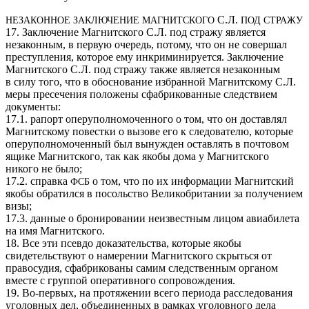
С.Л.
НЕЗАКОННОЕ
ЗАКЛЮЧЕНИЕ
МАГНИТСКОГО
ПОД
СТРАЖУ
17. Заключение Магнитского С.Л. под стражу является
незаконным, в первую очередь, потому, что он не совершал
преступления, которое ему инкриминируется. Заключение
Магнитского С.Л. под стражу также является незаконным
в силу того, что в обоснование избранной Магнитскому С.Л.
меры пресечения положены сфабрикованные следствием
документы:
17.1. рапорт оперуполномоченного о том, что он доставлял
Магнитскому повестки о вызове его к следователю, которые
оперуполномоченный был вынужден оставлять в почтовом
ящике Магнитского, так как якобы дома у Магнитского
никого не было;
17.2. справка
о том, что по их информации Магнитский
ФСБ
якобы обратился в посольство Великобритании за получением
визы;
17.3. данные о бронировании неизвестным лицом авиабилета
на имя Магнитского.
18. Все эти псевдо доказательства, которые якобы
свидетельствуют о намерении Магнитского скрыться от
правосудия, сфабрикованы самим следственным органом
вместе с группой оперативного сопровождения.
19. Во-первых, на протяжении всего периода расследования
уголовных дел, объединенных в рамках уголовного дела