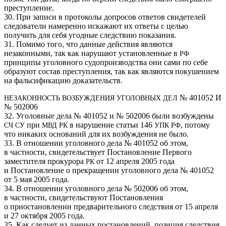
преступление.
30. При записи в протоколы допросов ответов свидетелей
следователи намеренно искажают их ответы с целью
получить для себя угодные следствию показания.
31. Помимо того, что данные действия являются
незаконными, так как нарушают установленные в
РФ
принципы уголовного судопроизводства они сами по себе
образуют состав преступления, так как являются покушением
на фальсификацию доказательств.
№ 401052 И
НЕЗАКОННОСТЬ
ВОЗБУЖДЕНИЯ
УГОЛОВНЫХ
ДЕЛ
№ 502006
32. Уголовные дела № 401052 и № 502006 были возбуждены
при
в нарушение статьи 146
, потому
СЧ
СУ
МВД
РК
УПК
РФ
что никаких оснований для их возбуждения не было.
33. В отношении уголовного дела № 401052 об этом,
в частности, свидетельствует Постановление Первого
заместителя прокурора
от 12 апреля 2005 года
РК
и Постановление о прекращении уголовного дела № 401052
от 5 мая 2005 года.
34. В отношении уголовного дела № 502006 об этом,
в частности, свидетельствуют Постановления
о приостановлении предварительного следствия от 15 апреля
и 27 октября 2005 года.
35. Как следует из данных постановлений, позиция следствия