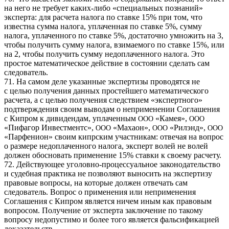
на него не требует каких-либо «специальных познаний»
эксперта: для расчета налога по ставке 15% при том, что
известна сумма налога, уплаченная по ставке 5%, сумму
налога, уплаченного по ставке 5%, достаточно умножить на 3,
чтобы получить сумму налога, взимаемого по ставке 15%, или
на 2, чтобы получить сумму недоплаченного налога. Это
простое математическое действие в состоянии сделать сам
следователь.
71. На самом деле указанные экспертизы проводятся не
с целью получения данных простейшего математического
расчета, а с целью получения следствием «экспертного»
подтверждения своим выводам о неприменении Соглашения
с Кипром к дивидендам, уплаченным
«Камея»,
ООО
ООО
«Пифагор Инвестментс»,
«Махаон»,
«Рилэнд»,
ООО
ООО
ООО
«Парфенион» своим кипрским участникам: отвечая на вопрос
о размере недоплаченного налога, эксперт волей не волей
должен обосновать применение 15% ставки к своему расчету.
72. Действующее уголовно-процессуальное законодательство
и судебная практика не позволяют выносить на экспертизу
правовые вопросы, на которые должен отвечать сам
следователь. Вопрос о применения или неприменения
Соглашения с Кипром является ничем иным как правовым
вопросом. Получение от эксперта заключение по такому
вопросу недопустимо и более того является фальсификацией
доказательств.