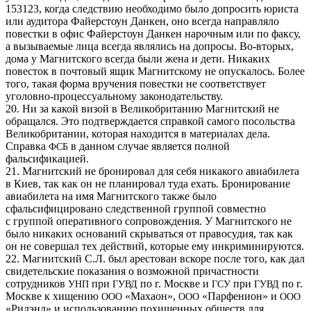
153123, когда следствию необходимо было допросить юриста
или аудитора Файерстоун Данкен, оно всегда направляло
повестки в офис Файерстоун Данкен нарочным или по факсу,
а вызываемые лица всегда являлись на допросы. Во-вторых,
дома у Магнитского всегда были жена и дети. Никаких
повесток в почтовый ящик Магнитскому не опускалось. Более
того, такая форма вручения повестки не соответствует
уголовно-процессуальному законодательству.
20. Ни за какой визой в Великобританию Магнитский не
обращался. Это подтверждается справкой самого посольства
Великобритании, которая находится в материалах дела.
Справка
в данном случае является полной
ФСБ
фальсификацией.
21. Магнитский не бронировал для себя никакого авиабилета
в Киев, так как он не планировал туда ехать. Бронирование
авиабилета на имя Магнитского также было
сфальсифицировано следственной группой совместно
с группой оперативного сопровождения. У Магнитского не
было никаких оснований скрываться от правосудия, так как
он не совершал тех действий, которые ему инкриминируются.
22. Магнитский С.Л. был арестован вскоре после того, как дал
свидетельские показания о возможной причастности
сотрудников
при
по г. Москве и
при
по г.
УНП
ГУВД
ГСУ
ГУВД
Москве к хищению
«Махаон»,
«Парфенион» и
ООО
ООО
ООО
«Рилэнд» и использованию похищенных обществ для