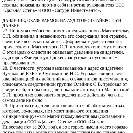
ложные показания против себя и против руководителя
ООО
«Дальняя Степь» и
«Сатурн Инвестментс».
ООО
,
ДАВЛЕНИЕ
ОКАЗЫВАЕМОЕ
НА
АУДИТОРОВ
ФАЙЕРСТОУН
ДАНКЕН
27. Понимая необоснованность предъявленного Магнитскому
С.Л. обвинения и незаконность его содержания под стражей,
следствие всячески пытается сфабриковать доказательства
причастности Магнитского С.Л. к тому, что оно ему вменяет.
С этой целью следствие оказывает давление на свидетелей,
аудиторов Файерстоун Данкен, запугивая их уголовным
преследованием.
28. В частности, угрозы высказывались в адрес свидетелей
Чумаковой Ю.Ю. и Чухломиной Н.С. Угрожая свидетелям
квалификацией их действий как соучастников преступления,
следователь следственной группы Олейник С.В. требовал от
свидетелей, чтобы они дали показания о том, что Магнитский
С.Л. просил их совершать определенные действия, чего на
самом деле не было.
29. При этом свидетели допрашиваются об обстоятельствах,
которые, во-первых, не имеют никакого отношения
к инкриминируемым Магнитскому действиям (составление
декларации
«Дальняя Степь» и
«Сатурн
ООО
ООО
Инвестментс» за 2001 год), а во вторых, имели место гораздо
позже той даты, когда по версии следствия было совершено