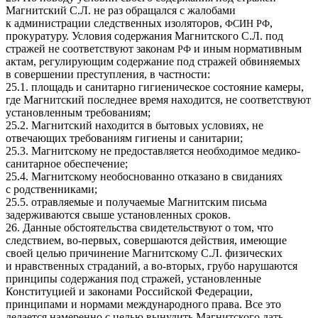
Магнитский С.Л. не раз обращался с жалобами
к администрации следственных изоляторов,
,
ФСИН
РФ
прокуратуру. Условия содержания Магнитского С.Л. под
стражей не соответствуют законам
и иным нормативным
РФ
актам, регулирующим содержание под стражей обвиняемых
в совершении преступления, в частности:
25.1. площадь и санитарно гигиеническое состояние камеры,
где Магнитский последнее время находится, не соответствуют
установленным требованиям;
25.2. Магнитский находится в бытовых условиях, не
отвечающих требованиям гигиены и санитарии;
25.3. Магнитскому не предоставляется необходимое медико-
санитарное обеспечение;
25.4. Магнитскому необоснованно отказано в свиданиях
с родственниками;
25.5. отравляемые и получаемые Магнитским письма
задерживаются свыше установленных сроков.
26. Данные обстоятельства свидетельствуют о том, что
следствием, во-первых, совершаются действия, имеющие
своей целью причинение Магнитскому С.Л. физических
и нравственных страданий, а во-вторых, грубо нарушаются
принципы содержания под стражей, установленные
Конституцией и законами Российской Федерации,
принципами и нормами международного права. Все это
делается намеренно с целью вынудить Магнитского дать