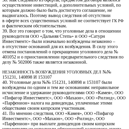
осуществление инвестиций, а дополнительных условий, по
которым должно было быть достигнуто соглашение, не
выдвигалось. Поэтому вывод следствия об отсутствии
в оферте всех существенных условий не соответствует
ГК
РФ
и фактическим обстоятельствам.
39. Все это говорит о том, что уголовные дела в отношении
руководителя
«Дальняя Степь» и
«Сатурн
ООО
ООО
Инвестментс» были изначально возбуждены незаконно –
в отсутствие оснований для их возбуждения. В силу этого
отмена постановлений о прекращении уголовного дела №
401052 и о приостановлении предварительного следствия по
делу № 502006 также является незаконной.
№№
НЕЗАКОННОСТЬ
ВОЗБУЖДЕНИЯ
УГОЛОВНЫХ
ДЕЛ
151231, 140898 И 153107
40. Уголовные дела №№ 151231, 140898 и 153107 были
возбуждены по одним и тем же основаниям: неправильное
исчисление и удержание руководителями
«Камея»,
ООО
ООО
«Пифагор Инвестментс»,
«Махаон»,
«Рилэнд»,
ООО
ООО
ООО
«Парфенион» налога на дивиденды, уплаченные этими
обществами своим кипрским участникам.
41. По мнению следствия,
«Камея»,
«Пифагор
ООО
ООО
Инвестментс»,
«Махаон»,
«Рилэнд»,
ООО
ООО
ООО
«Парфенион» при выплате дивидендов своим кипрским
учредителям не исполнили обязанностей налогового агента