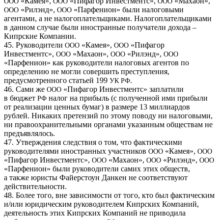
«Камея»,
«Пифагор Инвестментс»,
«Махаон»,
ООО
ООО
ООО
«Рилэнд»,
«Парфенион» были налоговыми
ООО
ООО
агентами, а не налогоплательщиками. Налогоплательщиками
в данном случае были иностранные получатели дохода –
Кипрские Компании.
45. Руководители
«Камея»,
«Пифагор
ООО
ООО
Инвестментс»,
«Махаон»,
«Рилэнд»,
ООО
ООО
ООО
«Парфенион» как руководители налоговых агентов по
определению не могли совершить преступления,
предусмотренного статьей 199
.
УК
РФ
46. Сами же
«Пифагор Инвестментс» заплатили
ООО
в бюджет
налог на прибыль (с полученной ими прибыли
РФ
от реализации ценных бумаг) в размере 13 миллиардов
рублей. Никаких претензий по этому поводу ни налоговыми,
ни правоохранительными органами указанным обществам не
предъявлялось.
47. Утверждения следствия о том, что фактическими
руководителями иностранных участников
«Камея»,
ООО
ООО
«Пифагор Инвестментс»,
«Махаон»,
«Рилэнд»,
ООО
ООО
ООО
«Парфенион» были руководители самих этих обществ,
а также юристы Файерстоун Данкен не соответствуют
действительности.
48. Более того, вне зависимости от того, кто был фактическим
и/или юридическим руководителем Кипрских Компаний,
деятельность этих Кипрских Компаний не приводила