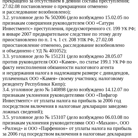
прекращено за отсутствием в деянии состава преступления;
27.02.08 постановление о прекращении отменено
и расследование возобновлено);
3.2. уголовное дело № 502006 (дело возбуждено 15.02.05 по
признакам совершения руководителем
«Сатурн
ООО
Инвестментс» преступления, предусмотренного ст. 199
;
УК
РФ
в январе 2007 предварительное следствие по этому делу
приостановлено по п. 1 ч. 1 ст. 208
, 27.02.08
УПК
РФ
приостановление отменено, расследование возобновлено
и объединено с
№ 401052);
УД
3.3. уголовное дело № 151231 (дело возбуждено 28.05.07
против руководителя
«Камея», по статье 199.1
по
ООО
УК
РФ
факту неисполнения обязанности налогового агента
и неудержания налога в надлежащем размере с дивидендов,
уплаченных
«Камея» своему участнику, налоговому
ООО
резиденту Республики Кипр);
3.4. уголовное дело № 140898 (дело возбуждено 14.12.07 по
признакам уклонения руководителями
«Пифагор
ООО
Инвестментс» от уплаты налога на прибыль за 2006 год
посредством включения в налоговые декларации заведомо
ложных сведений);
3.5. уголовное дело № 153107 (дело возбуждено 06.03.08 по
признакам уклонения руководителями
«Махаон»,
ООО
ООО
«Рилэнд» и
«Парфенион» от уплаты налога на прибыль
ООО
за 2006 год посредством включения в налоговые декларации