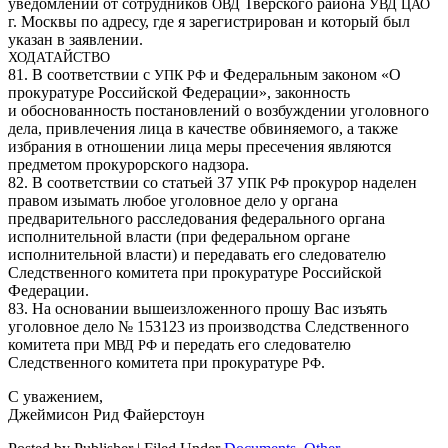
уведомлений от сотрудников
Тверского района
ОВД
УВД
ЦАО
г. Москвы по адресу, где я зарегистрирован и который был
указан в заявлении.
ХОДАТАЙСТВО
81. В соответствии с
и Федеральным законом «О
УПК
РФ
прокуратуре Российской Федерации», законность
и обоснованность постановлений о возбуждении уголовного
дела, привлечения лица в качестве обвиняемого, а также
избрания в отношении лица меры пресечения являются
предметом прокурорского надзора.
82. В соответствии со статьей 37
прокурор наделен
УПК
РФ
правом изымать любое уголовное дело у органа
предварительного расследования федерального органа
исполнительной власти (при федеральном органе
исполнительной власти) и передавать его следователю
Следственного комитета при прокуратуре Российской
Федерации.
83. На основании вышеизложенного прошу Вас изъять
уголовное дело № 153123 из производства Следственного
комитета при
и передать его следователю
МВД
РФ
Следственного комитета при прокуратуре
.
РФ
С уважением,
Джеймисон Рид Файерстоун