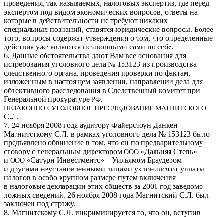
проведения, так называемых, налоговых экспертиз, где перед
экспертом под видом экономических вопросов, ответы на
которые в действительности не требуют никаких
специальных познаний, ставятся юридические вопросы. Более
того, вопросы содержат утверждения о том, что определенные
действия уже являются незаконными сами по себе.
6. Данные обстоятельства дают Вам все основания для
истребования уголовного дела № 153123 из производства
следственного органа, проведения проверки по фактам,
изложенным в настоящем заявлении, направлении дела для
объективного расследования в Следственный комитет при
Генеральной прокуратуре
.
РФ
НЕЗАКОННОЕ
УГОЛОВНОЕ
ПРЕСЛЕДОВАНИЕ
МАГНИТСКОГО
С.Л.
7. 24 ноября 2008 года аудитору Файерстоун Данкен
Магнитсткому С.Л. в рамках уголовного дела № 153123 было
предъявлено обвинение в том, что он по предварительному
сговору с генеральным директором
«Дальняя Степь»
ООО
и
«Сатурн Инвестментс» – Уильямом Браудером
ООО
и другими неустановленными лицами уклонился от уплаты
налогов в особо крупном размере путем включения
в налоговые декларации этих обществ за 2001 год заведомо
ложных сведений. 26 ноября 2008 года Магнитский С.Л. был
заключен под стражу.
8. Магнитскому С.Л. инкриминируется то, что он, вступив