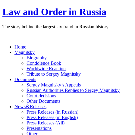
Law and Order in Russia
The story behind the largest tax fraud in Russian history
Home
Magnitsky
Biography
Condolence Book
Worldwide Reaction
Tribute to Sergey Magnitsky
Documents
Sergey Magnitsky’s Appeals
Russian Authorities Replies to Sergey Magnitsky
Court decisions
Other Documents
&
News
Releases
Press Releases (in Russian)
Press Releases (in English)
Press Releases (All)
Presentations
Other