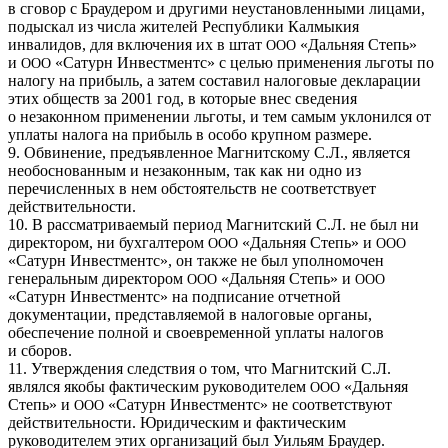
в сговор с Браудером и другими неустановленными лицами,
подыскал из числа жителей Республики Калмыкия
инвалидов, для включения их в штат
«Дальняя Степь»
ООО
и
«Сатурн Инвестментс» с целью применения льготы по
ООО
налогу на прибыль, а затем составил налоговые декларации
этих обществ за 2001 год, в которые внес сведения
о незаконном применении льготы, и тем самым уклонился от
уплаты налога на прибыль в особо крупном размере.
9. Обвинение, предъявленное Магнитскому С.Л., является
необоснованным и незаконным, так как ни одно из
перечисленных в нем обстоятельств не соответствует
действительности.
10. В рассматриваемый период Магнитский С.Л. не был ни
директором, ни бухгалтером
«Дальняя Степь» и
ООО
ООО
«Сатурн Инвестментс», он также не был уполномочен
генеральным директором
«Дальняя Степь» и
ООО
ООО
«Сатурн Инвестментс» на подписание отчетной
документации, представляемой в налоговые органы,
обеспечение полной и своевременной уплаты налогов
и сборов.
11. Утверждения следствия о том, что Магнитский С.Л.
являлся якобы фактическим руководителем
«Дальняя
ООО
Степь» и
«Сатурн Инвестментс» не соответствуют
ООО
действительности. Юридическим и фактическим
руководителем этих организаций был Уильям Браудер.