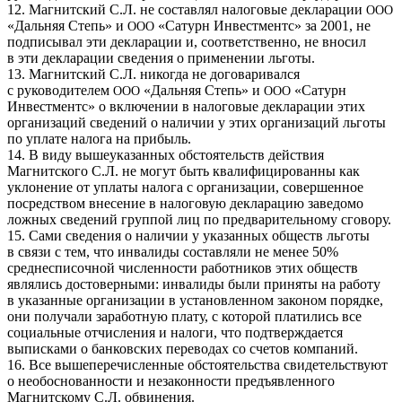
12. Магнитский С.Л. не составлял налоговые декларации
ООО
«Дальняя Степь» и
«Сатурн Инвестментс» за 2001, не
ООО
подписывал эти декларации и, соответственно, не вносил
в эти декларации сведения о применении льготы.
13. Магнитский С.Л. никогда не договаривался
с руководителем
«Дальняя Степь» и
«Сатурн
ООО
ООО
Инвестментс» о включении в налоговые декларации этих
организаций сведений о наличии у этих организаций льготы
по уплате налога на прибыль.
14. В виду вышеуказанных обстоятельств действия
Магнитского С.Л. не могут быть квалифицированны как
уклонение от уплаты налога с организации, совершенное
посредством внесение в налоговую декларацию заведомо
ложных сведений группой лиц по предварительному сговору.
15. Сами сведения о наличии у указанных обществ льготы
в связи с тем, что инвалиды составляли не менее 50%
среднесписочной численности работников этих обществ
являлись достоверными: инвалиды были приняты на работу
в указанные организации в установленном законом порядке,
они получали заработную плату, с которой платились все
социальные отчисления и налоги, что подтверждается
выписками о банковских переводах со счетов компаний.
16. Все вышеперечисленные обстоятельства свидетельствуют
о необоснованности и незаконности предъявленного
Магнитскому С.Л. обвинения.