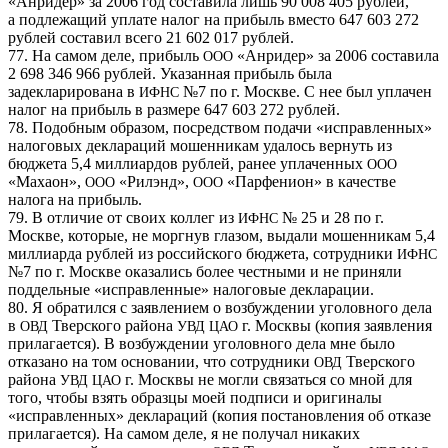
«Анридер» за 2006 год составила лишь 90 008 405 рублей,
а подлежащий уплате налог на прибыль вместо 647 603 272
рублей составил всего 21 602 017 рублей.
77. На самом деле, прибыль
«Анридер» за 2006 составила
ООО
2 698 346 966 рублей. Указанная прибыль была
задекларирована в
№7 по г. Москве. С нее был уплачен
ИФНС
налог на прибыль в размере 647 603 272 рублей.
78. Подобным образом, посредством подачи «исправленных»
налоговых деклараций мошенникам удалось вернуть из
бюджета 5,4 миллиардов рублей, ранее уплаченных
ООО
«Махаон»,
«Рилэнд»,
«Парфенион» в качестве
ООО
ООО
налога на прибыль.
79. В отличие от своих коллег из
№ 25 и 28 по г.
ИФНС
Москве, которые, не моргнув глазом, выдали мошенникам 5,4
миллиарда рублей из российского бюджета, сотрудники
ИФНС
№7 по г. Москве оказались более честными и не приняли
поддельные «исправленные» налоговые декларации.
80. Я обратился с заявлением о возбуждении уголовного дела
в
Тверского района
г. Москвы (копия заявления
ОВД
УВД
ЦАО
прилагается). В возбуждении уголовного дела мне было
отказано на том основании, что сотрудники
Тверского
ОВД
района
г. Москвы не могли связаться со мной для
УВД
ЦАО
того, чтобы взять образцы моей подписи и оригиналы
«исправленных» деклараций (копия постановления об отказе
прилагается). На самом деле, я не получал никаких