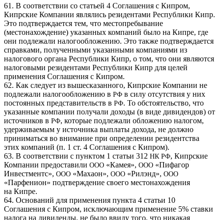
61. В соответствии со статьей 4 Соглашения с Кипром,
Кипрские Компании являлись резидентами Республики Кипр.
Это подтверждается тем, что местопребывание
(местонахождение) указанных компаний было на Кипре, где
они подлежали налогообложению. Это также подтверждается
справками, полученными указанными компаниями из
налогового органа Республики Кипр, о том, что они являются
налоговыми резидентами Республики Кипр для целей
применения Соглашения с Кипром.
62. Как следует из вышесказанного, Кипрские Компании не
подлежали налогообложению в
в силу отсутствия у них
РФ
постоянных представительств в
. То обстоятельство, что
РФ
указанные компании получали доходы (в виде дивидендов) от
источников в
, которые подлежали обложению налогом,
РФ
удерживаемым у источника выплаты дохода, не должно
приниматься во внимание при определении резидентства
этих компаний (п. 1 ст. 4 Соглашения с Кипром).
63. В соответствии с пунктом 1 статьи 312
, Кипрские
НК
РФ
Компании предоставили
«Камея»,
«Пифагор
ООО
ООО
Инвестментс»,
«Махаон»,
«Рилэнд»,
ООО
ООО
ООО
«Парфенион» подтверждение своего местонахождения
на Кипре.
64. Оснований для применения пункта 4 статьи 10
Соглашения с Кипром, исключающим применение 5% ставки
налога на дивиденды, не было ввиду того, что никакая