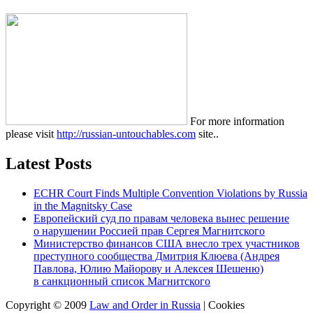
For more information
please visit
http://russian-untouchables.com
site..
Latest Posts
ECHR Court Finds Multiple Convention Violations by Russia
in the Magnitsky Case
Европейский суд по правам человека вынес решение
о нарушении Россией прав Сергея Магнитского
Министерство финансов США внесло трех участников
преступного сообщества Дмитрия Клюева (Андрея
Павлова, Юлию Майорову и Алексея Шешеню)
в санкционный список Магнитского
Copyright © 2009
Law and Order in Russia
|
Cookies