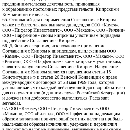
предпринимательская деятельность, приводящая
к образованию постоянных представительств, Кипрскими
Компаниями не велась.
65. Оснований для неприменения Соглашения с Кипром
также не было, так как выплата дивидендов
«Камея»,
ООО
«Пифагор Инвестментс»,
«Махаон»,
«Рилэнд»,
ООО
ООО
ООО
«Парфенион» своим кипрским участникам подпадала
ООО
под действие Соглашения с Кипром.
66. Действия следствия, исключающие применение
Соглашения с Кипром к дивидендам, выплаченным
ООО
«Камея»,
«Пифагор Инвестментс»,
«Махаон»,
ООО
ООО
ООО
«Рилэнд»,
«Парфенион» своим кипрским участникам,
ООО
являются нарушением Соглашения с Кипром. Нарушение
Соглашения с Кипром является нарушением статьи 15
Конституции
и статьи 26 Венской Конвенции о праве
РФ
международных договоров от 23 мая 1969 года, которая
устанавливает, что каждый действующий договор обязателен
для его участников (в данном случае Российской Федерации)
и должен ими добросовестно выполняться (Pacta sunt
servanda).
67.
«Камея»,
«Пифагор Инвестментс»,
ООО
ООО
ООО
«Махаон»,
«Рилэнд»,
«Парфенион» надлежащим
ООО
ООО
образом заплатили причитающийся с них налог на прибыль,
надлежащим образом исчислили, удержали и перечислил
в бюджет
налог на дивиденды, выплаченные ими своим
РФ