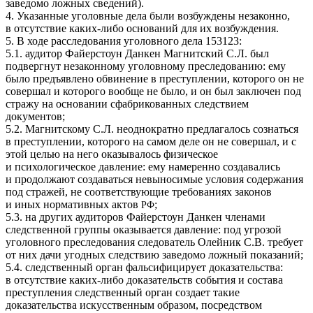
заведомо ложных сведений).
4. Указанные уголовные дела были возбуждены незаконно,
в отсутствие каких-либо оснований для их возбуждения.
5. В ходе расследования уголовного дела 153123:
5.1. аудитор Файерстоун Данкен Магнитский С.Л. был
подвергнут незаконному уголовному преследованию: ему
было предъявлено обвинение в преступлении, которого он не
совершал и которого вообще не было, и он был заключен под
стражу на основании сфабрикованных следствием
документов;
5.2. Магнитскому С.Л. неоднократно предлагалось сознаться
в преступлении, которого на самом деле он не совершал, и с
этой целью на него оказывалось физическое
и психологическое давление: ему намеренно создавались
и продолжают создаваться невыносимые условия содержания
под стражей, не соответствующие требованиях законов
и иных нормативных актов
;
РФ
5.3. на других аудиторов Файерстоун Данкен членами
следственной группы оказывается давление: под угрозой
уголовного преследования следователь Олейник С.В. требует
от них дачи угодных следствию заведомо ложный показаний;
5.4. следственный орган фальсифицирует доказательства:
в отсутствие каких-либо доказательств события и состава
преступления следственный орган создает такие
доказательства искусственным образом, посредством