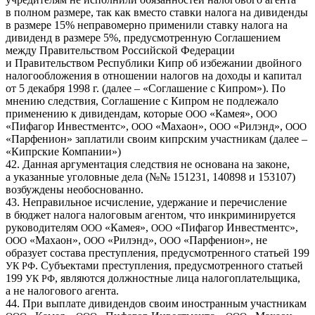
в полном размере, так как вместо ставки налога на дивиденды
в размере 15% неправомерно применили ставку налога на
дивиденд в размере 5%, предусмотренную Соглашением
между Правительством Российской Федерации
и Правительством Республики Кипр об избежании двойного
налогообложения в отношении налогов на доходы и капитал
от 5 декабря 1998 г. (далее – «Соглашение с Кипром»). По
мнению следствия, Соглашение с Кипром не подлежало
применению к дивидендам, которые
«Камея»,
ООО
ООО
«Пифагор Инвестментс»,
«Махаон»,
«Рилэнд»,
ООО
ООО
ООО
«Парфенион» заплатили своим кипрским участникам (далее –
«Кипрские Компании»)
42. Данная аргументация следствия не основана на законе,
а указанные уголовные дела (№№ 151231, 140898 и 153107)
возбуждены необоснованно.
43. Неправильное исчисление, удержание и перечисление
в бюджет налога налоговым агентом, что инкриминируется
руководителям
«Камея»,
«Пифагор Инвестментс»,
ООО
ООО
«Махаон»,
«Рилэнд»,
«Парфенион», не
ООО
ООО
ООО
образует состава преступления, предусмотренного статьей 199
. Субъектами преступления, предусмотренного статьей
УК
РФ
199
, являются должностные лица налогоплательщика,
УК
РФ
а не налогового агента.
44. При выплате дивидендов своим иностранным участникам