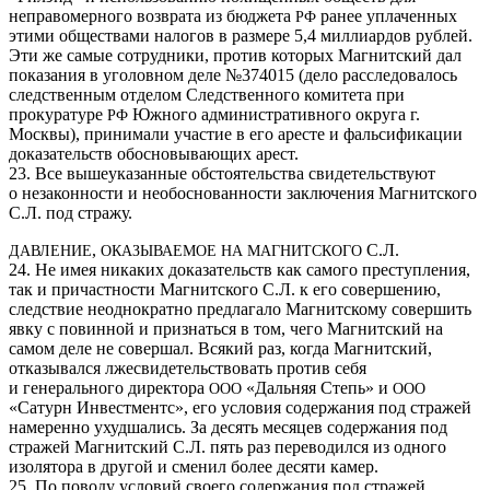
неправомерного возврата из бюджета
ранее уплаченных
РФ
этими обществами налогов в размере 5,4 миллиардов рублей.
Эти же самые сотрудники, против которых Магнитский дал
показания в уголовном деле №374015 (дело расследовалось
следственным отделом Следственного комитета при
прокуратуре
Южного административного округа г.
РФ
Москвы), принимали участие в его аресте и фальсификации
доказательств обосновывающих арест.
23. Все вышеуказанные обстоятельства свидетельствуют
о незаконности и необоснованности заключения Магнитского
С.Л. под стражу.
,
С.Л.
ДАВЛЕНИЕ
ОКАЗЫВАЕМОЕ
НА
МАГНИТСКОГО
24. Не имея никаких доказательств как самого преступления,
так и причастности Магнитского С.Л. к его совершению,
следствие неоднократно предлагало Магнитскому совершить
явку с повинной и признаться в том, чего Магнитский на
самом деле не совершал. Всякий раз, когда Магнитский,
отказывался лжесвидетельствовать против себя
и генерального директора
«Дальняя Степь» и
ООО
ООО
«Сатурн Инвестментс», его условия содержания под стражей
намеренно ухудшались. За десять месяцев содержания под
стражей Магнитский С.Л. пять раз переводился из одного
изолятора в другой и сменил более десяти камер.
25. По поводу условий своего содержания под стражей