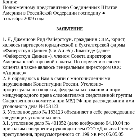
Копия:
Полномочному представителю Соединенных Штатов
Америки в Российской Федерации господину ●
5 октября 2009 года
ЗАЯВЛЕНИЕ
1. Я, Джемисон Рид Файерстоун, гражданин
, юрист,
США
являюсь партнером юридической и бухгалтерской фирмы
«Файерстоун Данкен (Си Ай Эс) Лимитед» (далее –
«Файерстоун Данкен»), членом Совета директоров
Американской торговой палаты. По поручению своего
клиента я также являюсь генеральным директором
ООО
«Анридер».
2. Я обращаюсь к Вам в связи с многочисленными
нарушениями Конституции России, Уголовно-
процессуального кодекса, федеральных законов и норм
международного права следователями следственной группы
Следственного комитета при
при расследовании ими
МВД
РФ
уголовного дела №153123.
3. Уголовное дело № 153123 объединяет в себе расследование
следующих уголовных дел:
3.1. уголовное дело № 401052 (дело возбуждено 04.10.04 по
признакам совершения руководителем
«Дальняя Степь»
ООО
преступления, предусмотренного ст. 199
; 05.05.05
УК
РФ