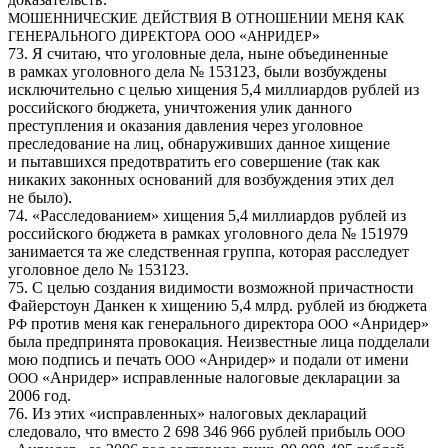
В
МОШЕННИЧЕСКИЕ
ДЕЙСТВИЯ
ОТНОШЕНИИ
МЕНЯ
КАК
«
»
ГЕНЕРАЛЬНОГО
ДИРЕКТОРА
ООО
АНРИДЕР
73. Я считаю, что уголовные дела, ныне объединенные
в рамках уголовного дела № 153123, были возбуждены
исключительно с целью хищения 5,4 миллиардов рублей из
российского бюджета, уничтожения улик данного
преступления и оказания давления через уголовное
преследование на лиц, обнаруживших данное хищение
и пытавшихся предотвратить его совершение (так как
никаких законных оснований для возбуждения этих дел
не было).
74. «Расследованием» хищения 5,4 миллиардов рублей из
российского бюджета в рамках уголовного дела № 151979
занимается та же следственная группа, которая расследует
уголовное дело № 153123.
75. С целью создания видимости возможной причастности
Файерстоун Данкен к хищению 5,4 млрд. рублей из бюджета
против меня как генерального директора
«Анридер»
РФ
ООО
была предпринята провокация. Неизвестные лица подделали
мою подпись и печать
«Анридер» и подали от имени
ООО
«Анридер» исправленные налоговые декларации за
ООО
2006 год.
76. Из этих «исправленных» налоговых деклараций
следовало, что вместо 2 698 346 966 рублей прибыль
ООО