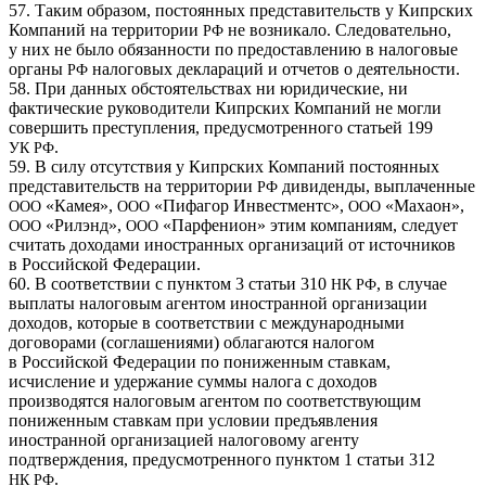
57. Таким образом, постоянных представительств у Кипрских
Компаний на территории
не возникало. Следовательно,
РФ
у них не было обязанности по предоставлению в налоговые
органы
налоговых деклараций и отчетов о деятельности.
РФ
58. При данных обстоятельствах ни юридические, ни
фактические руководители Кипрских Компаний не могли
совершить преступления, предусмотренного статьей 199
.
УК
РФ
59. В силу отсутствия у Кипрских Компаний постоянных
представительств на территории
дивиденды, выплаченные
РФ
«Камея»,
«Пифагор Инвестментс»,
«Махаон»,
ООО
ООО
ООО
«Рилэнд»,
«Парфенион» этим компаниям, следует
ООО
ООО
считать доходами иностранных организаций от источников
в Российской Федерации.
60. В соответствии с пунктом 3 статьи 310
, в случае
НК
РФ
выплаты налоговым агентом иностранной организации
доходов, которые в соответствии с международными
договорами (соглашениями) облагаются налогом
в Российской Федерации по пониженным ставкам,
исчисление и удержание суммы налога с доходов
производятся налоговым агентом по соответствующим
пониженным ставкам при условии предъявления
иностранной организацией налоговому агенту
подтверждения, предусмотренного пунктом 1 статьи 312
.
НК
РФ