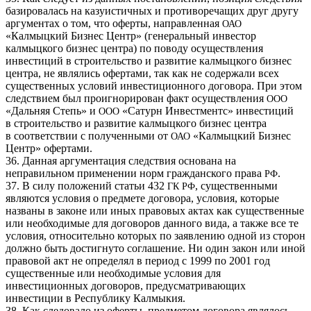
базировалась на казуистичных и противоречащих друг другу
аргументах о том, что оферты, направленная
ОАО
«Калмыцкий Бизнес Центр» (генеральный инвестор
калмыцкого бизнес центра) по поводу осуществления
инвестиций в строительство и развитие калмыцкого бизнес
центра, не являлись офертами, так как не содержали всех
существенных условий инвестиционного договора. При этом
следствием был проигнорирован факт осуществления
ООО
«Дальняя Степь» и
«Сатурн Инвестментс» инвестиций
ООО
в строительство и развитие калмыцкого бизнес центра
в соответствии с полученными от
«Калмыцкий Бизнес
ОАО
Центр» офертами.
36. Данная аргументация следствия основана на
неправильном применении норм гражданского права
.
РФ
37. В силу положений статьи 432
, существенными
ГК
РФ
являются условия о предмете договора, условия, которые
названы в законе или иных правовых актах как существенные
или необходимые для договоров данного вида, а также все те
условия, относительно которых по заявлению одной из сторон
должно быть достигнуто соглашение. Ни один закон или иной
правовой акт не определял в период с 1999 по 2001 год
существенные или необходимые условия для
инвестиционных договоров, предусматривающих
инвестиции в Республику Калмыкия.
38. Как следовало из оферты, предметом договора являлось