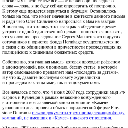
Поскольку в этой статье все — от первого до последнего
слова — ложь, я не буду сейчас опровергать её построчно.
К этому еще придется вернуться в будущем. Остановлюсь
только на том, что имеет значение в контексте данного письма
и ради чего Олег Сильченко напросился к Вам на завтрак.
Я полагаю, что это шоу, этот «завтрак в обеденное время»
устроен с одной единственной целью – попытаться показать,
что уголовное преследование Сергея Магнитского и других
сотрудников и юристов фонда Her­mitage осуществляется не
в связи с их обвинениями в причастности преследующих их
полицейских к хищениям бюджетных средств.
Собственно, эта главная мысль, которая проходит рефреном
в анонсирующей, как я понимаю, беседу статье, в которой
автор самонадеянно предлагает нам «последить за датами».
Ну что ж, давайте последуем совету журналистки
и проследим как за датами, так и за документами.
Все началось с того, что 4 июня 2007 года сотрудники
МВД
РФ
Карпов и Кузнецов в рамках незаконно возбужденного
в отношении возглавляемой мною компании «Камея»
уголовного дела провели обыск в юридической фирме Fire­
stone Dun­can и
изъяли документы трех принадлежащих фонду
компаний, не имевших к «Камее» никакого отношения
.
30 июля 2007 года решением Арбитражного суда Республики