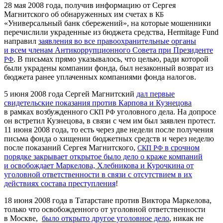
28 мая 2008 года, получив информацию от Сергея
Магнитского об обнаруженных им счетах в
КБ
«Универсальный банк сбережений», на которые мошенники
перечислили украденные из бюджета средства, Her­mitage Fund
направил
заявления во все правоохранительные органы
и всем членам Антикоррупционного Совета при Президенте
. В письмах прямо указывалось, что целью, ради которой
РФ
были украдены компании фонда, был незаконный возврат из
бюджета ранее уплаченных компаниями фонда налогов.
5 июня 2008 года Сергей Магнитский
дал первые
свидетельские показания против Карпова и Кузнецова
в рамках возбужденного
уголовного дела. На допросе
СКП
РФ
он встретил Кузнецова, в связи с чем им был заявлен протест.
11 июня 2008 года, то есть через две недели после получения
письма фонда о хищении бюджетных средств и через неделю
после показаний Сергея Магнитского,
в срочном
СКП
РФ
порядке закрывает открытое было дело о краже компаний
и освобождает Маркелова, Хлебникова и Курочкина от
уголовной ответственности в связи с отсутствием в их
действиях состава преступления
!
18 июня 2008 года в Татарстане против Виктора Маркелова,
только что освобожденного от уголовной ответственности
в Москве,
было открыто другое уголовное дело
, никак не