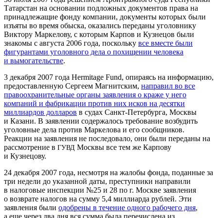
Татарстан на основании подложных документов права на
принадлежащие фонду компании, документы которых были
изъяты во время обыска, оказались переданы уголовнику
Виктору Маркелову, с которым Карпов и Кузнецов были
знакомы с августа 2006 года, поскольку
все вместе были
фигурантами уголовного дела о похищении человека
и вымогательстве
.
3 декабря 2007 года Her­mitage Fund, опираясь на информацию,
предоставленную Сергеем Магнитским,
направил во все
правоохранительные органы заявления о краже у него
компаний и фабрикации против них исков на десятки
миллиардов долларов
в судах Санкт-Петербурга, Москвы
и Казани. В заявлении содержалось требование возбудить
уголовные дела против Маркелова и его сообщников.
Реакции на заявления не последовало, они были переданы на
рассмотрение в
Москвы все тем же Карпову
ГУВД
и Кузнецову.
24 декабря 2007 года, несмотря на жалобы фонда, поданные за
три недели до указанной даты, преступники направили
в налоговые инспекции №25 и 28 по г. Москве заявления
о возврате налогов на сумму 5,4 миллиарда рублей. Эти
заявления были
одобрены в течение одного рабочего дня
,
а еще через два дня вся сумма была перечислена из