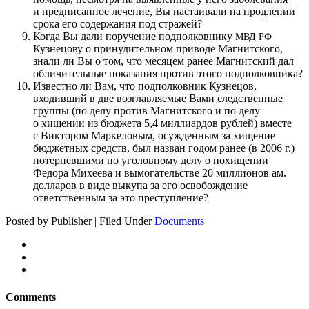
и предписанное лечение, Вы настаивали на продлении
срока его содержания под стражей?
Когда Вы дали поручение подполковнику
МВД
РФ
Кузнецову о принудительном приводе Магнитского,
знали ли Вы о том, что месяцем ранее Магнитский дал
обличительные показания против этого подполковника?
Известно ли Вам, что подполковник Кузнецов,
входивший в две возглавляемые Вами следственные
группы (по делу против Магнитского и по делу
о хищении из бюджета 5,4 миллиардов рублей) вместе
с Виктором Маркеловым, осужденным за хищение
бюджетных средств, был назван годом ранее (в 2006 г.)
потерпевшими по уголовному делу о похищении
Федора Михеева и вымогательстве 20 миллионов ам.
долларов в виде выкупа за его освобождение
ответственным за это преступление?
Posted by Publisher | Filed Under
Documents
Comments