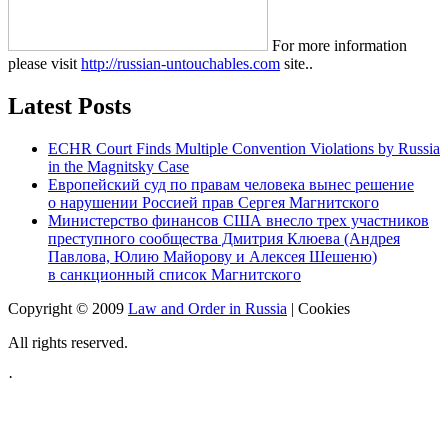
For more information
please visit
http://russian-untouchables.com
site..
Latest Posts
ECHR Court Finds Multiple Convention Violations by Russia
in the Magnitsky Case
Европейский суд по правам человека вынес решение
о нарушении Россией прав Сергея Магнитского
Министерство финансов США внесло трех участников
преступного сообщества Дмитрия Клюева (Андрея
Павлова, Юлию Майорову и Алексея Шешеню)
в санкционный список Магнитского
Copyright © 2009
Law and Order in Russia
|
Cookies
All rights reserved.
·