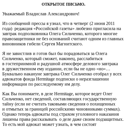
.
ОТКРЫТОЕ
ПИСЬМО
Уважаемый Владислав Александрович!
Из сообщений прессы я узнал, что в четверг (2 июня 2011
года) редакция «Российской газеты» любезно пригласила на
завтрак подполковника Олега Сильченко, которого многие
правозащитники не без оснований считают одним из главных
виновников гибели Сергея Магнитского.
Я не завистлив и готов был бы порадоваться за Олега
Сильченко, который сможет, наконец, расслабиться
в гостеприимной и радушной атмосфере делового завтрака
в дружественном ему издании, если бы не одно «но»…
Буквально накануне завтрака Олег Сильченко отобрал у всех
адвокатов фонда Her­mitage подписки о неразглашении
информации по расследуемому им делу.
Как Вы понимаете, в деле Her­mitage, которое ведет Олег
Сильченко, нет сведений, составляющих государственную
тайну (если не считать таковыми сведения о похищенных
и отмытых за границей российскими чиновниками суммах).
Однако теперь адвокаты под страхом уголовного наказания
лишены права рассказывать о деле даже своим подзащитных.
То есть мой адвокат может узнать, в чем состоят