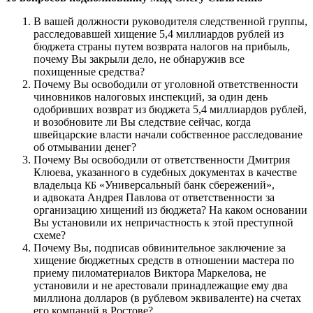
В вашей должности руководителя следственной группы,
расследовавшей хищение 5,4 миллиардов рублей из
бюджета страны путем возврата налогов на прибыль,
почему Вы закрыли дело, не обнаружив все
похищенные средства?
Почему Вы освободили от уголовной ответственности
чиновников налоговых инспекций, за один день
одобривших возврат из бюджета 5,4 миллиардов рублей,
и возобновите ли Вы следствие сейчас, когда
швейцарские власти начали собственное расследование
об отмывании денег?
Почему Вы освободили от ответственности Дмитрия
Клюева, указанного в судебных документах в качестве
владельца
«Универсальный банк сбережений»,
КБ
и адвоката Андрея Павлова от ответственности за
организацию хищений из бюджета? На каком основании
Вы установили их непричастность к этой преступной
схеме?
Почему Вы, подписав обвинительное заключение за
хищение бюджетных средств в отношении мастера по
приему пиломатериалов Виктора Маркелова, не
установили и не арестовали принадлежащие ему два
миллиона долларов (в рублевом эквиваленте) на счетах
его компаний в Ростове?