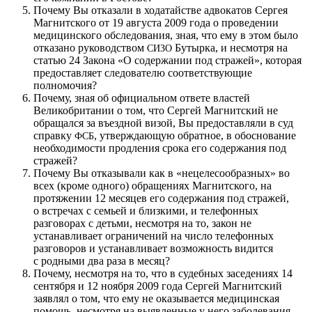
Почему Вы отказали в ходатайстве адвокатов Сергея
Магнитского от 19 августа 2009 года о проведении
медицинского обследования, зная, что ему в этом было
отказано руководством
Бутырка, и несмотря на
СИЗО
статью 24 Закона «О содержании под стражей», которая
предоставляет следователю соответствующие
полномочия?
Почему, зная об официальном ответе властей
Великобритании о том, что Сергей Магнитский не
обращался за въездной визой, Вы предоставляли в суд
справку
, утверждающую обратное, в обоснование
ФСБ
необходимости продления срока его содержания под
стражей?
Почему Вы отказывали как в «нецелесообразных» во
всех (кроме одного) обращениях Магнитского, на
протяжении 12 месяцев его содержания под стражей,
о встречах с семьей и близкими, и телефонных
разговорах с детьми, несмотря на то, закон не
устанавливает ограничений на число телефонных
разговоров и устанавливает возможность видится
с родными два раза в месяц?
Почему, несмотря на то, что в судебных заседениях 14
сентября и 12 ноября 2009 года Сергей Магнитский
заявлял о том, что ему не оказывается медицинская
помощь, несмотря на выявленные у него заболевания