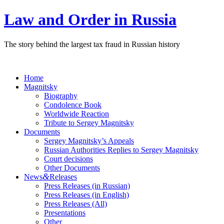
Law and Order in Russia
The story behind the largest tax fraud in Russian history
Home
Magnitsky
Biography
Condolence Book
Worldwide Reaction
Tribute to Sergey Magnitsky
Documents
Sergey Magnitsky’s Appeals
Russian Authorities Replies to Sergey Magnitsky
Court decisions
Other Documents
&
News
Releases
Press Releases (in Russian)
Press Releases (in English)
Press Releases (All)
Presentations
Other