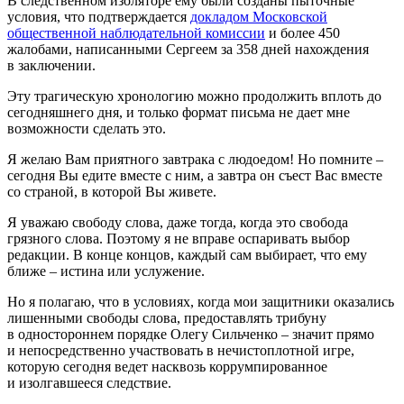
В следственном изоляторе ему были созданы пыточные
условия, что подтверждается
докладом Московской
общественной наблюдательной комиссии
и более 450
жалобами, написанными Сергеем за 358 дней нахождения
в заключении.
Эту трагическую хронологию можно продолжить вплоть до
сегодняшнего дня, и только формат письма не дает мне
возможности сделать это.
Я желаю Вам приятного завтрака с людоедом! Но помните –
сегодня Вы едите вместе с ним, а завтра он съест Вас вместе
со страной, в которой Вы живете.
Я уважаю свободу слова, даже тогда, когда это свобода
грязного слова. Поэтому я не вправе оспаривать выбор
редакции. В конце концов, каждый сам выбирает, что ему
ближе – истина или услужение.
Но я полагаю, что в условиях, когда мои защитники оказались
лишенными свободы слова, предоставлять трибуну
в одностороннем порядке Олегу Сильченко – значит прямо
и непосредственно участвовать в нечистоплотной игре,
которую сегодня ведет насквозь коррумпированное
и изолгавшееся следствие.