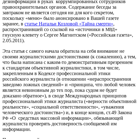
дезинформации в руках коррумпированных сотрудников
правоохранительных органов. Содержание беседы за
завтраком не является сегодня ни для кого секретом,
поскольку «меню» было анонсировано в Вашей газете
заранее, в
статье Натальи Козловой «Тайна смерти»
,
распространившей со ссылкой на «источники в
»
МВД
гнусную клевету о Сергее Магнитском («Российская газета»,
2.05.2011).
Эта статья с самого начала обратила на себя внимание не
своими журналистскими достоинствами (к сожалению), а тем,
что была написана с каким-то демонстративным презрением
к стандартам объективной журналистики, в том числе,
закрепленным в Кодексе профессиональной этики
российского журналиста (в отношении «нераспространения
заведомо ложных сведений» и «принципа, что любой человек
является невиновным до тех пор, пока судом не будет
доказано обратное»), в своде Международных принципов
профессиональной этики журналиста («верности объективной
реальности», «социальной ответственности», «уважения
человеческого достоинства») и, в конце концов, ст.49 Закона
«О средствах массовой информации», обязывающей
РФ
журналиста проверять достоверность сообщаемой им
информации.