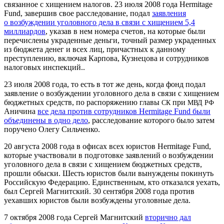
связанное с хищением налогов. 23 июля 2008 года Her­mitage
Fund, завершив свое расследование, подал
заявления
о возбуждении уголовного дела в связи с хищением 5,4
миллиардов
, указав в нем номера счетов, на которые были
перечислены украденные деньги, точный размер украденных
из бюджета денег и всех лиц, причастных к данному
преступлению, включая Карпова, Кузнецова и сотрудников
налоговых инспекций..
23 июля 2008 года, то есть в тот же день, когда фонд подал
заявление о возбуждении уголовного дела в связи с хищением
бюджетных средств, по распоряжению главы
при
СК
МВД
РФ
Аничина
все дела против сотрудников Her­mitage Fund были
объединены в одно дело
, расследование которого было затем
поручено Олегу Сильченко.
20 августа 2008 года в офисах всех юристов Her­mitage Fund,
которые участвовали в подготовке заявлений о возбуждении
уголовного дела в связи с хищением бюджетных средств,
прошли обыски. Шесть юристов были вынуждены покинуть
Российскую Федерацию. Единственным, кто отказался уехать,
был Сергей Магнитский. 30 сентября 2008 года против
уехавших юристов были возбуждены уголовные дела.
7 октября 2008 года Сергей Магнитский
вторично дал