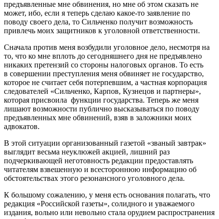
предъявленные мне обвинения, но мне об этом сказать не
может, ибо, если я теперь сделаю какое-то заявление по
поводу своего дела, то Сильченко получит возможность
привлечь моих защитников к уголовной ответственности.
Сначала против меня возбудили уголовное дело, несмотря на
то, что ко мне вплоть до сегодняшнего дня не предъявлено
никаких претензий со стороны налоговых органов. То есть
в совершении преступления меня обвиняет не государство,
которое не считает себя потерпевшим, а частная корпорация
следователей «Сильченко, Карпов, Кузнецов и партнеры»,
которая присвоила функции государства. Теперь же меня
лишают возможности публично высказываться по поводу
предъявленных мне обвинений, взяв в заложники моих
адвокатов.
В этой ситуации организованный газетой «званый завтрак»
выглядит весьма неуклюжей акцией, лишний раз
подчеркивающей неготовность редакции предоставлять
читателям взвешенную и всестороннюю информацию об
обстоятельствах этого резонансного уголовного дела.
К большому сожалению, у меня есть основания полагать, что
редакция «Российской газеты», солидного и уважаемого
издания, вольно или невольно стала орудием распространения