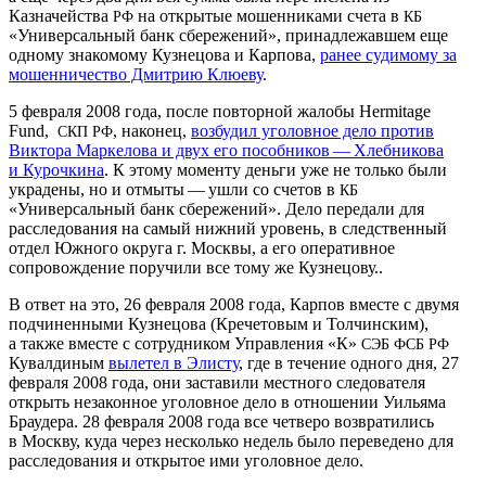
Казначейства
на открытые мошенниками счета в
РФ
КБ
«Универсальный банк сбережений», принадлежавшем еще
одному знакомому Кузнецова и Карпова,
ранее судимому за
мошенничество Дмитрию Клюеву
.
5 февраля 2008 года, после повторной жалобы Her­mitage
Fund,
, наконец,
возбудил уголовное дело против
СКП
РФ
Виктора Маркелова и двух его пособников — Хлебникова
и Курочкина
. К этому моменту деньги уже не только были
украдены, но и отмыты — ушли со счетов в
КБ
«Универсальный банк сбережений». Дело передали для
расследования на самый нижний уровень, в следственный
отдел Южного округа г. Москвы, а его оперативное
сопровождение поручили все тому же Кузнецову..
В ответ на это, 26 февраля 2008 года, Карпов вместе с двумя
подчиненными Кузнецова (Кречетовым и Толчинским),
а также вместе с сотрудником Управления «К»
СЭБ
ФСБ
РФ
Кувалдиным
вылетел в Элисту
, где в течение одного дня, 27
февраля 2008 года, они заставили местного следователя
открыть незаконное уголовное дело в отношении Уильяма
Браудера. 28 февраля 2008 года все четверо возвратились
в Москву, куда через несколько недель было переведено для
расследования и открытое ими уголовное дело.