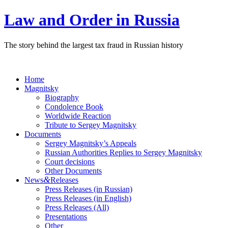
Law and Order in Russia
The story behind the largest tax fraud in Russian history
Home
Magnitsky
Biography
Condolence Book
Worldwide Reaction
Tribute to Sergey Magnitsky
Documents
Sergey Magnitsky’s Appeals
Russian Authorities Replies to Sergey Magnitsky
Court decisions
Other Documents
&
News
Releases
Press Releases (in Russian)
Press Releases (in English)
Press Releases (All)
Presentations
Other