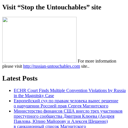
Visit “Stop the Untouchables” site
For more information
please visit
http://russian-untouchables.com
site..
Latest Posts
ECHR Court Finds Multiple Convention Violations by Russia
in the Magnitsky Case
Европейский суд по правам человека вынес решение
о нарушении Россией прав Сергея Магнитского
Министерство финансов США внесло трех участников
преступного сообщества Дмитрия Клюева (Андрея
Павлова, Юлию Майорову и Алексея Шешеню)
в санкционный список Магнитского