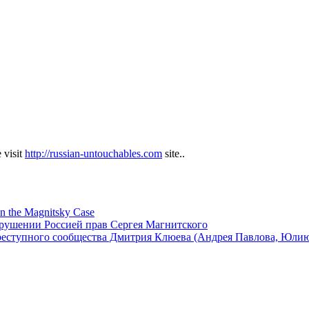
 visit
http://russian-untouchables.com
site..
in the Magnitsky Case
арушении Россией прав Сергея Магнитского
реступного сообщества Дмитрия Клюева (Андрея Павлова, Юли