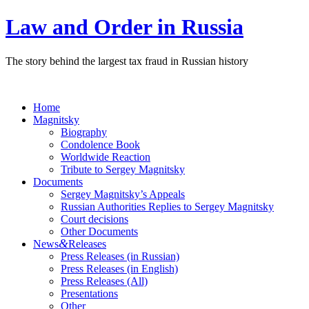
Law and Order in Russia
The story behind the largest tax fraud in Russian history
Home
Magnitsky
Biography
Condolence Book
Worldwide Reaction
Tribute to Sergey Magnitsky
Documents
Sergey Magnitsky’s Appeals
Russian Authorities Replies to Sergey Magnitsky
Court decisions
Other Documents
&
News
Releases
Press Releases (in Russian)
Press Releases (in English)
Press Releases (All)
Presentations
Other