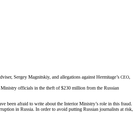
dvis­er, Sergey Mag­nit­skiy, and alle­ga­tions against Hermitage’s
,
CEO
 Min­istry offi­cials in the theft of $230 mil­lion from the Russ­ian
ve been afraid to write about the Inte­ri­or Min­istry’s role in this fraud.
up­tion in Rus­sia. In order to avoid putting Russ­ian jour­nal­ists at risk,