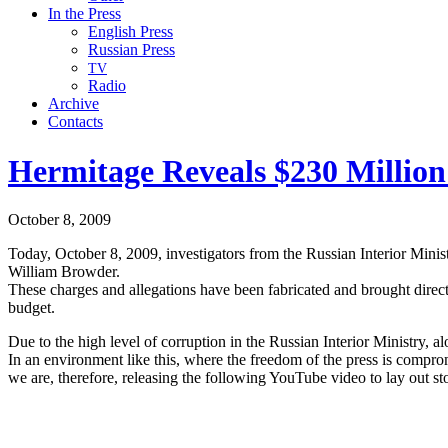
In the Press
English Press
Russian Press
TV
Radio
Archive
Contacts
Hermitage Reveals $230 Million
October 8, 2009
Today, Octo­ber 8, 2009, inves­ti­ga­tors from the Russ­ian Inte­ri­or Mi
William Browder.
These charges and alle­ga­tions have been fab­ri­cat­ed and brought direct­l
budget.
Due to the high lev­el of cor­rup­tion in the Russ­ian Inte­ri­or Min­istry,
In an envi­ron­ment like this, where the free­dom of the press is com­pro­mi
we are, there­fore, releas­ing the fol­low­ing YouTube video to lay out sto­