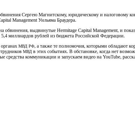
винения Сергею Магнитскому, юридическому и налоговому консульт
i­tal Man­age­ment Уильяма Браудера.
обвинения, выдвинутые Her­mitage Cap­i­tal Man­age­ment, и п
 5,4 миллиардов рублей из бюджета Российской Федерации.
 органах
, а также те полномочия, которыми обладают 
МВД
РФ
отрудников
в этих событиях. В обстановке, когда нет возмо
МВД
ые средства коммуникации и запускаем видео на YouTube, расс