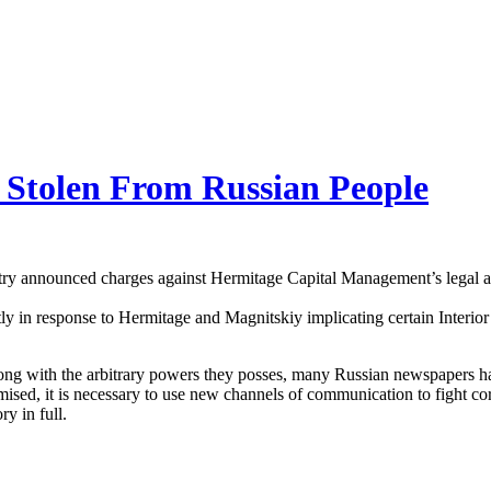
 Stolen From Russian People
n­istry announced charges against Her­mitage Cap­i­tal Management’s legal a
y in response to Her­mitage and Mag­nit­skiy impli­cat­ing cer­tain Inte­ri­or
 along with the arbi­trary pow­ers they poss­es, many Russ­ian news­pa­pers ha
sed, it is nec­es­sary to use new chan­nels of com­mu­ni­ca­tion to fight cor­r
ry in full.