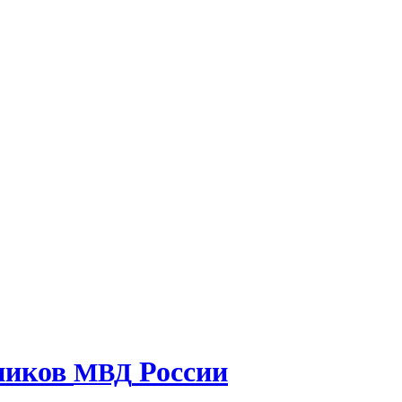
дников
России
МВД