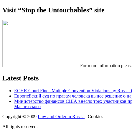
Visit “Stop the Untouchables” site
For more information please
Latest Posts
ECHR Court Finds Multiple Convention Violations by Russia 
Европейский суд по правам человека вынес решение о н
Министерство финансов США внесло трех участников п
Магнитского
Copyright © 2009
Law and Order in Russia
|
Cookies
All rights reserved.