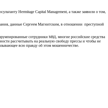
анту Her­mitage Cap­i­tal Man­age­ment, а также заявили о том,
оказания, данные Сергеем Магнитским, в отношении преступной
коррумпированные сотрудники
, многие российские средства
МВД
жности рассчитывать на реальную свободу прессы и чтобы не
казывающее всю правду об этом мошенничестве.