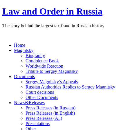
Law and Order in Russia
The story behind the largest tax fraud in Russian history
Home
Magnitsky
Biography
Condolence Book
Worldwide Reaction
Tribute to Sergey Magnitsky
Documents
Sergey Magnitsky’s Appeals
Russian Authorities Replies to Sergey Magnitsky
Court decisions
Other Documents
&
News
Releases
Press Releases (in Russian)
Press Releases (in English)
Press Releases (All)
Presentations
Other