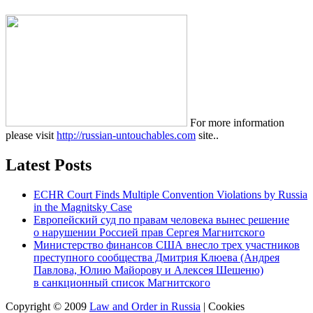
For more information
please visit
http://russian-untouchables.com
site..
Latest Posts
ECHR Court Finds Multiple Convention Violations by Russia
in the Magnitsky Case
Европейский суд по правам человека вынес решение
о нарушении Россией прав Сергея Магнитского
Министерство финансов США внесло трех участников
преступного сообщества Дмитрия Клюева (Андрея
Павлова, Юлию Майорову и Алексея Шешеню)
в санкционный список Магнитского
Copyright © 2009
Law and Order in Russia
|
Cookies